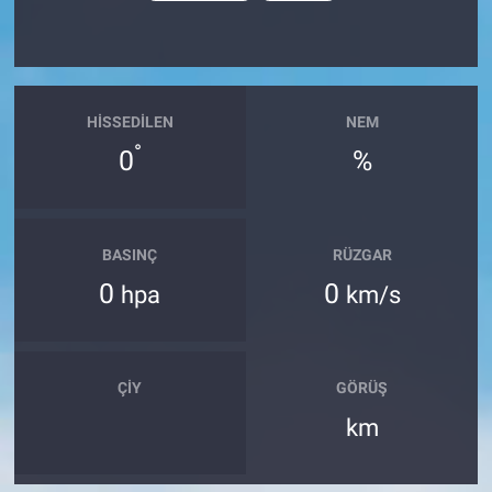
HISSEDILEN
NEM
°
0
%
BASINÇ
RÜZGAR
0
0
hpa
km/s
ÇIY
GÖRÜŞ
km