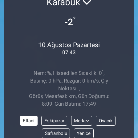
Karabük
°
-2
10 Ağustos Pazartesi
07:43
°
Nem: %, Hissedilen Sıcaklık: 0
,
Basınç: 0 hPa, Rüzgar: 0 km/s, Çiy
Noktası: ,
Görüş Mesafesi: km, Gün Doğumu:
8:09, Gün Batımı: 17:49
Eflani
Eskipazar
Merkez
Ovacık
Safranbolu
Yenice