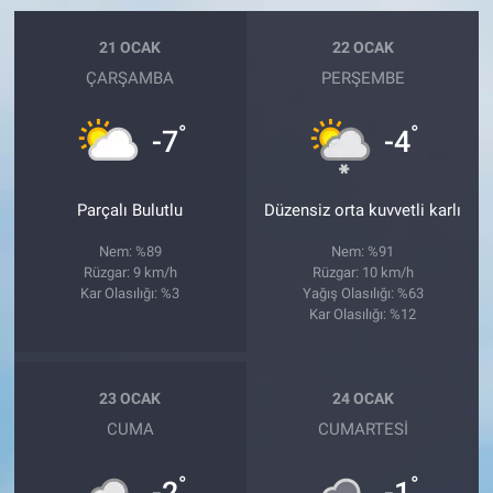
21 OCAK
22 OCAK
ÇARŞAMBA
PERŞEMBE
°
°
-7
-4
Parçalı Bulutlu
Düzensiz orta kuvvetli karlı
Nem: %89
Nem: %91
Rüzgar: 9 km/h
Rüzgar: 10 km/h
Kar Olasılığı: %3
Yağış Olasılığı: %63
Kar Olasılığı: %12
23 OCAK
24 OCAK
CUMA
CUMARTESI
°
°
-2
-1