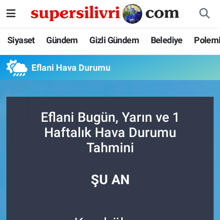
Siyaset
İstanbul Nöbetçi Eczaneler
Siyaset
Gündem
Gizli Gündem
Belediye
Polem
Gündem
İstanbul Hava Durumu
Eflani Hava Durumu
Gizli Gündem
İstanbul Namaz Vakitleri
Belediye
İstanbul Trafik Yoğunluk Haritası
Eflani Bugün, Yarın ve 1
Haftalık Hava Durumu
Polemik
Süper Lig Puan Durumu ve Fikstür
Tahmini
Tüm Manşetler
ŞU AN
Son Dakika Haberleri
Haber Arşivi