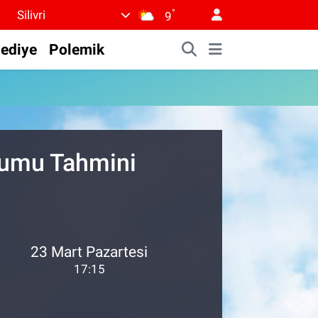
°
Silivri
9
lediye
Polemik
rumu Tahmini
23 Mart Pazartesi
17:15