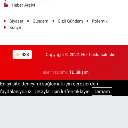
Haber Arşivi
Siyaset
Gündem
Gizli Gündem
Polemik
Künye
RSS
Copyright © 2022. Her hakkı saklıdır.
Haber Yazılımı:
TE Bilişim
En iyi site deneyimi sağlamak için çerezlerden
faydalanıyoruz. Detaylar için lütfen tıklayın.
Tamam