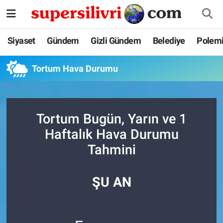
Siyaset
İstanbul Nöbetçi Eczaneler
Siyaset
Gündem
Gizli Gündem
Belediye
Polem
Gündem
İstanbul Hava Durumu
Tortum Hava Durumu
Gizli Gündem
İstanbul Namaz Vakitleri
Belediye
İstanbul Trafik Yoğunluk Haritası
Tortum Bugün, Yarın ve 1
Haftalık Hava Durumu
Polemik
Süper Lig Puan Durumu ve Fikstür
Tahmini
Tüm Manşetler
ŞU AN
Son Dakika Haberleri
Haber Arşivi