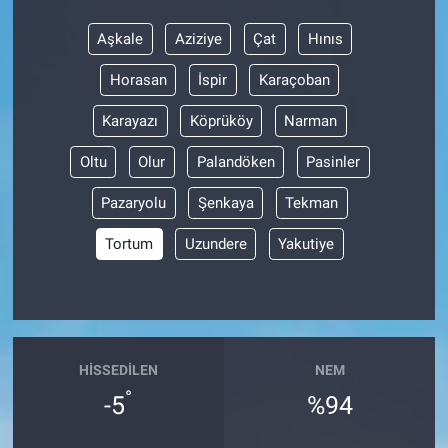
Aşkale
Aziziye
Çat
Hınıs
Horasan
İspir
Karaçoban
Karayazı
Köprüköy
Narman
Oltu
Olur
Palandöken
Pasinler
Pazaryolu
Şenkaya
Tekman
Tortum
Uzundere
Yakutiye
HISSEDILEN
NEM
°
-5
%94