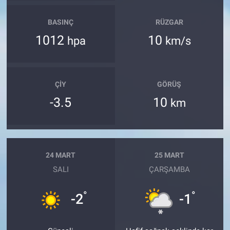
BASINÇ
RÜZGAR
1012
10
hpa
km/s
ÇIY
GÖRÜŞ
-3.5
10
km
24 MART
25 MART
SALI
ÇARŞAMBA
°
°
-2
-1