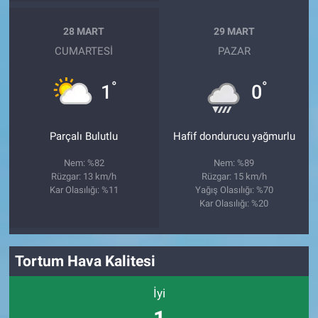
28 MART
29 MART
CUMARTESI
PAZAR
°
°
1
0
Parçalı Bulutlu
Hafif dondurucu yağmurlu
Nem: %82
Nem: %89
Rüzgar: 13 km/h
Rüzgar: 15 km/h
Kar Olasılığı: %11
Yağış Olasılığı: %70
Kar Olasılığı: %20
Tortum Hava Kalitesi
İyi