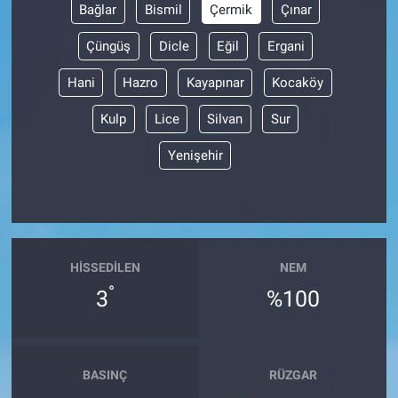
Bağlar
Bismil
Çermik
Çınar
Çüngüş
Dicle
Eğil
Ergani
Hani
Hazro
Kayapınar
Kocaköy
Kulp
Lice
Silvan
Sur
Yenişehir
HISSEDILEN
NEM
°
3
%100
BASINÇ
RÜZGAR