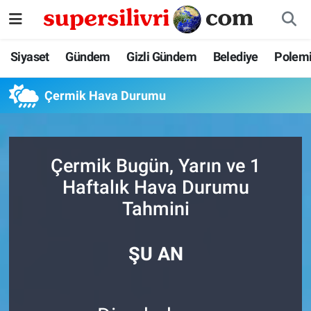
Siyaset
İstanbul Nöbetçi Eczaneler
Siyaset
Gündem
Gizli Gündem
Belediye
Polem
Gündem
İstanbul Hava Durumu
Çermik Hava Durumu
Gizli Gündem
İstanbul Namaz Vakitleri
Belediye
İstanbul Trafik Yoğunluk Haritası
Çermik Bugün, Yarın ve 1
Haftalık Hava Durumu
Polemik
Süper Lig Puan Durumu ve Fikstür
Tahmini
Tüm Manşetler
ŞU AN
Son Dakika Haberleri
Haber Arşivi