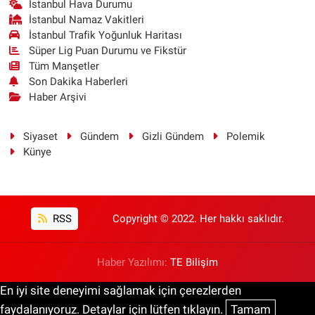
İstanbul Hava Durumu
İstanbul Namaz Vakitleri
İstanbul Trafik Yoğunluk Haritası
Süper Lig Puan Durumu ve Fikstür
Tüm Manşetler
Son Dakika Haberleri
Haber Arşivi
Siyaset
Gündem
Gizli Gündem
Polemik
Künye
RSS
Copyright © 2022. Her hakkı saklıdır.
Haber Yazılımı:
TE Bilişim
En iyi site deneyimi sağlamak için çerezlerden
faydalanıyoruz. Detaylar için lütfen tıklayın.
Tamam