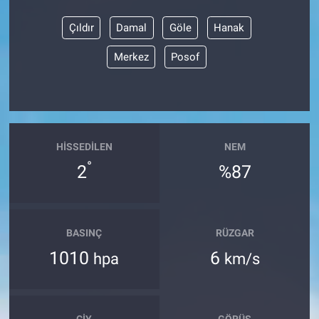
Çıldır
Damal
Göle
Hanak
Merkez
Posof
HISSEDILEN
NEM
°
2
%87
BASINÇ
RÜZGAR
1010
6
hpa
km/s