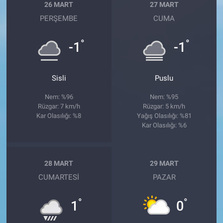
26 MART
27 MART
PERŞEMBE
CUMA
°
°
-1
-1
Sisli
Puslu
Nem: %96
Nem: %95
Rüzgar: 7 km/h
Rüzgar: 5 km/h
Kar Olasılığı: %8
Yağış Olasılığı: %81
Kar Olasılığı: %6
28 MART
29 MART
CUMARTESI
PAZAR
°
°
1
0