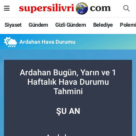
Siyaset
İstanbul Nöbetçi Eczaneler
Siyaset
Gündem
Gizli Gündem
Belediye
Polem
Gündem
İstanbul Hava Durumu
Ardahan Hava Durumu
Gizli Gündem
İstanbul Namaz Vakitleri
Belediye
İstanbul Trafik Yoğunluk Haritası
Ardahan Bugün, Yarın ve 1
Haftalık Hava Durumu
Polemik
Süper Lig Puan Durumu ve Fikstür
Tahmini
Tüm Manşetler
ŞU AN
Son Dakika Haberleri
Haber Arşivi