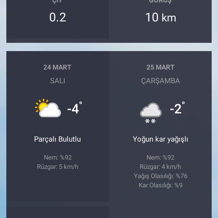
ÇIY
GÖRÜŞ
0.2
10
km
24 MART
25 MART
SALI
ÇARŞAMBA
°
°
-4
-2
Parçalı Bulutlu
Yoğun kar yağışlı
Nem: %92
Nem: %92
Rüzgar: 5 km/h
Rüzgar: 4 km/h
Yağış Olasılığı: %76
Kar Olasılığı: %9