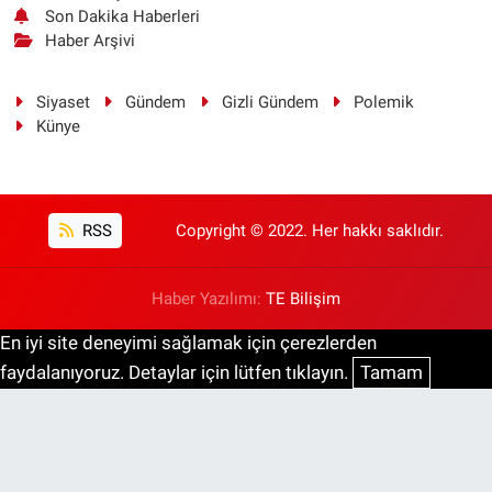
Son Dakika Haberleri
Haber Arşivi
Siyaset
Gündem
Gizli Gündem
Polemik
Künye
RSS
Copyright © 2022. Her hakkı saklıdır.
Haber Yazılımı:
TE Bilişim
En iyi site deneyimi sağlamak için çerezlerden
faydalanıyoruz. Detaylar için lütfen tıklayın.
Tamam