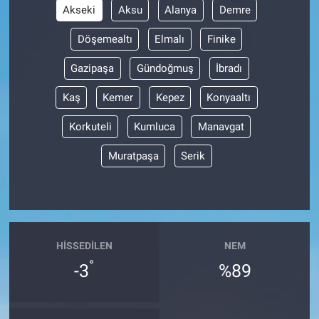
Akseki
Aksu
Alanya
Demre
Döşemealtı
Elmalı
Finike
Gazipaşa
Gündoğmuş
İbradı
Kaş
Kemer
Kepez
Konyaaltı
Korkuteli
Kumluca
Manavgat
Muratpaşa
Serik
HISSEDILEN
NEM
°
-3
%89