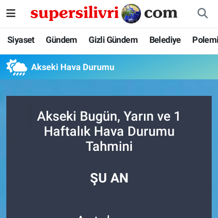
Siyaset
İstanbul Nöbetçi Eczaneler
Siyaset
Gündem
Gizli Gündem
Belediye
Polem
Gündem
İstanbul Hava Durumu
Akseki Hava Durumu
Gizli Gündem
İstanbul Namaz Vakitleri
Belediye
İstanbul Trafik Yoğunluk Haritası
Akseki Bugün, Yarın ve 1
Haftalık Hava Durumu
Polemik
Süper Lig Puan Durumu ve Fikstür
Tahmini
Tüm Manşetler
ŞU AN
Son Dakika Haberleri
Haber Arşivi