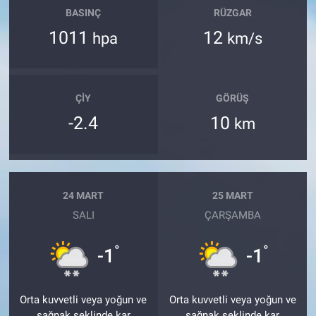
BASINÇ
RÜZGAR
1011
12
hpa
km/s
ÇIY
GÖRÜŞ
-2.4
10
km
24 MART
25 MART
SALI
ÇARŞAMBA
°
°
-1
-1
Orta kuvvetli veya yoğun ve
Orta kuvvetli veya yoğun ve
sağnak şeklinde kar
sağnak şeklinde kar