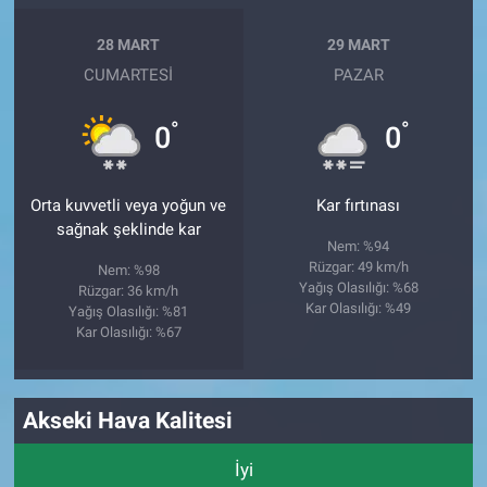
28 MART
29 MART
CUMARTESI
PAZAR
°
°
0
0
Orta kuvvetli veya yoğun ve
Kar fırtınası
sağnak şeklinde kar
Nem: %94
Rüzgar: 49 km/h
Nem: %98
Yağış Olasılığı: %68
Rüzgar: 36 km/h
Kar Olasılığı: %49
Yağış Olasılığı: %81
Kar Olasılığı: %67
Akseki Hava Kalitesi
İyi