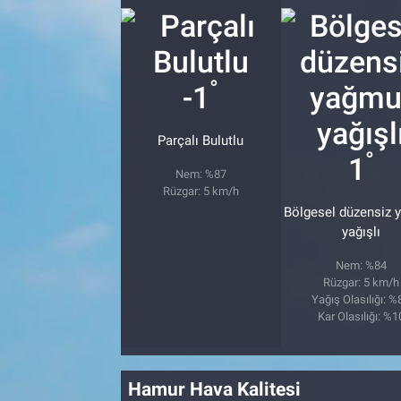
°
-1
Parçalı Bulutlu
°
1
Nem: %87
Rüzgar: 5 km/h
Bölgesel düzensiz 
yağışlı
Nem: %84
Rüzgar: 5 km/h
Yağış Olasılığı: %
Kar Olasılığı: %1
Hamur Hava Kalitesi