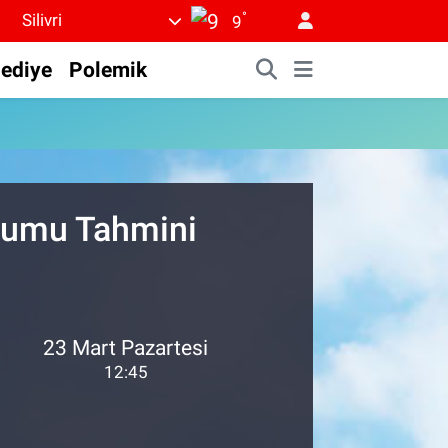
°
Silivri
9
lediye
Polemik
urumu Tahmini
23 Mart Pazartesi
12:45