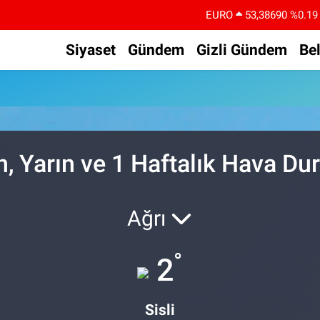
EURO
53,38690
%0.19
STERLİN
61,60380
%0.18
Siyaset
Gündem
Gizli Gündem
Be
G.ALTIN
6862,09000
%0.19
u
BİST100
14.598,00
%0
BITCOIN
79.591,74
%-1.82
DOLAR
45,43620
%0.02
 Yarın ve 1 Haftalık Hava D
Ağrı
°
2
Sisli