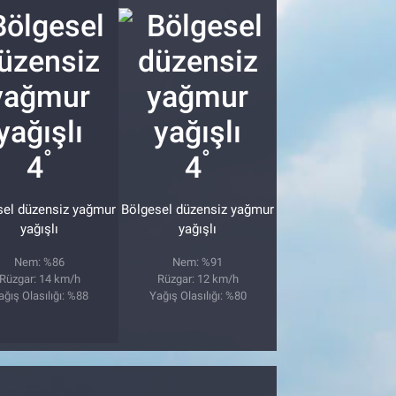
°
°
4
4
sel düzensiz yağmur
Bölgesel düzensiz yağmur
yağışlı
yağışlı
Nem: %86
Nem: %91
Rüzgar: 14 km/h
Rüzgar: 12 km/h
ağış Olasılığı: %88
Yağış Olasılığı: %80