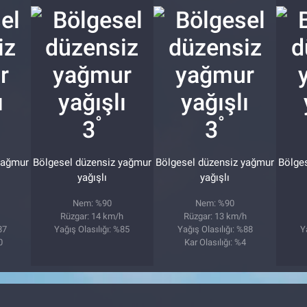
°
°
3
3
yağmur
Bölgesel düzensiz yağmur
Bölgesel düzensiz yağmur
Bölge
yağışlı
yağışlı
Nem: %90
Nem: %90
Rüzgar: 14 km/h
Rüzgar: 13 km/h
87
Yağış Olasılığı: %85
Yağış Olasılığı: %88
Y
0
Kar Olasılığı: %4