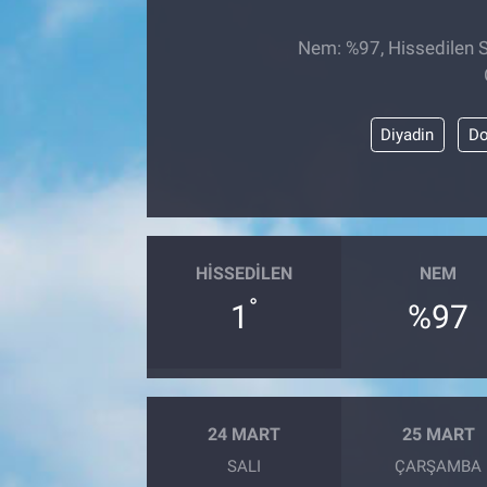
Nem: %97, Hissedilen Sı
Diyadin
Do
HISSEDILEN
NEM
°
1
%97
24 MART
25 MART
SALI
ÇARŞAMBA