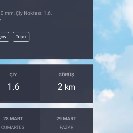
 0 mm, Çiy Noktası: 1.6,
2
ıçay
Tutak
ÇIY
GÖRÜŞ
1.6
2
km
28 MART
29 MART
CUMARTESI
PAZAR