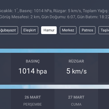
°
caklık: 1
, Basınç: 1014 hPa, Rüzgar: 5 km/s, Toplam Yağış:
Görüş Mesafesi: 2 km, Gün Doğumu: 6:07, Gün Batımı: 18:2
ğubayazıt
Eleşkirt
Hamur
Merkez
Patnos
Taşl
BASINÇ
RÜZGAR
1014
5
hpa
km/s
26 MART
27 MART
PERŞEMBE
CUMA