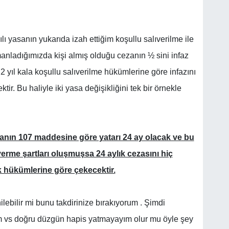
 yasanın yukarıda izah ettiğim koşullu salıverilme ile
manladığımızda kişi almış olduğu cezanın ½ sini infaz
 2 yıl kala koşullu salıverilme hükümlerine göre infazını
ektir. Bu haliyle iki yasa değişikliğini tek bir örnekle
yasanın 107 maddesine göre yatarı 24 ay olacak ve bu
erme şartları oluşmuşsa 24 aylık cezasını hiç
k hükümlerine göre çekecektir.
nilebilir mi bunu takdirinize bırakıyorum . Şimdi
 vs doğru düzgün hapis yatmayayım olur mu öyle şey