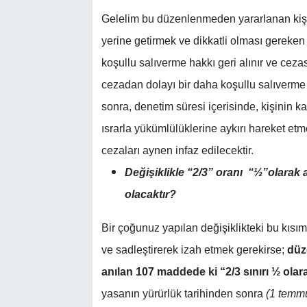
Gelelim bu düzenlenmeden yararlanan kişini
yerine getirmek ve dikkatli olması gereken 
koşullu salıverme hakkı geri alınır ve ceza
cezadan dolayı bir daha koşullu salıverme 
sonra, denetim süresi içerisinde, kişinin 
ısrarla yükümlülüklerine aykırı hareket etme
cezaları aynen infaz edilecektir.
Değişiklikle “2/3” oranı “½”olarak 
olacaktır?
Bir çoğunuz yapılan değişiklikteki bu kısı
ve sadleştirerek izah etmek gerekirse;
düz
anılan 107 maddede ki “2/3 sınırı ½ olarak 
yasanın yürürlük tarihinden sonra
(1 temmuz