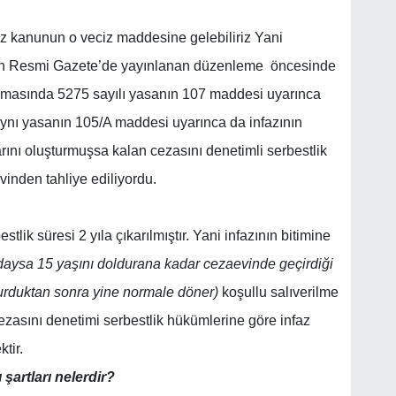
az kanunun o veciz maddesine gelebiliriz Yani
gün Resmi Gazete’de yayınlanan düzenleme öncesinde
lamasında 5275 sayılı yasanın 107 maddesi uyarınca
 aynı yasanın 105/A maddesi uyarınca da infazının
larını oluşturmuşsa kalan cezasını denetimli serbestlik
inden tahliye ediliyordu.
tlik süresi 2 yıla çıkarılmıştır. Yani infazının bitimine
daysa 15 yaşını doldurana kadar cezaevinde geçirdiği
ldurduktan sonra yine normale döner)
koşullu salıverilme
ezasını denetimi serbestlik hükümlerine göre infaz
tir.
şartları nelerdir?