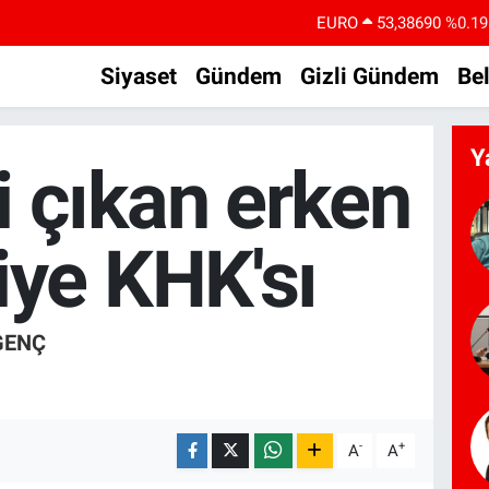
STERLİN
61,60380
%0.18
G.ALTIN
6862,09000
%0.19
Siyaset
Gündem
Gizli Gündem
Be
BİST100
14.598,00
%0
BITCOIN
79.591,74
%-1.82
Y
i çıkan erken
DOLAR
45,43620
%0.02
iye KHK'sı
GENÇ
-
+
A
A