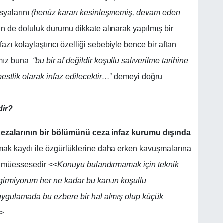
syalarını
(henüz kararı kesinleşmemiş, devam eden
 de doluluk durumu dikkate alınarak yapılmış bir
zı kolaylaştırıcı özelliği sebebiyle bence bir aftan
ımız buna
“bu bir af değildir koşullu salıverilme tarihine
estlik olarak infaz edilecektir…”
demeyi doğru
dir?
cezalarının bir bölümünü ceza infaz kurumu dışında
ymak kaydı ile özgürlüklerine daha erken kavuşmalarına
r müessesedir <<
Konuyu bulandırmamak için teknik
a girmiyorum her ne kadar bu kanun koşullu
da uygulamada bu ezbere bir hal almış olup küçük
>>