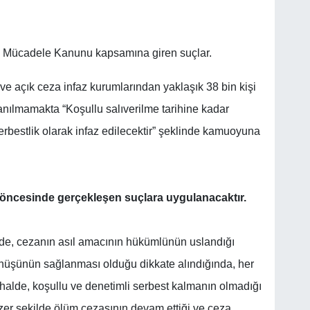
rle Mücadele Kanunu kapsamına giren suçlar.
e açık ceza infaz kurumlarından yaklaşık 38 bin kişi
 anılmamakta “Koşullu salıverilme tarihine kadar
rbestlik olarak infaz edilecektir” şeklinde kamuoyuna
öncesinde gerçekleşen suçlara uygulanacaktır.
nde, cezanın asıl amacının hükümlünün uslandığı
önüşünün sağlanması olduğu dikkate alındığında, her
halde, koşullu ve denetimli serbest kalmanın olmadığı
zer şekilde ölüm cezasının devam ettiği ve ceza