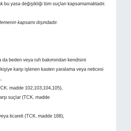
ak bu yasa değişikliği tüm suçları kapsamamaktadır.
nlemenin kapsamı dışındadır.
a da beden veya ruh bakımından kendisini
iye karşı işlenen kasten yaralama veya neticesi
,
(TCK. madde 102,103,104,105),
karşı suçlar (TCK. madde
eya ticareti (TCK. madde 188),