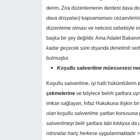
derim. Zira düzenlemenin derdest dava do
dava dosyaları)
kapsamaması cezaevlerinin
düzenleme olması ve neticesi sebebiyle infa
başka bir şey değildir. Ama Adalet Bakan
kadar geçecek süre dışarıda denetimli serb
bulmuştur.
Koşullu salıverilme müessesesi ne
Koşullu salıverilme, iyi halli hükümlülerin
çekmelerine
ve böylece belirli şartlara u
imkan sağlayan, İnfaz Hukukuna ilişkin bi
olan koşullu salıverilme şartları konusun
salıverilmeyi belli şartlara tabi kıldıysa 
istisnalar hariç herkese uygulanmaktadır 