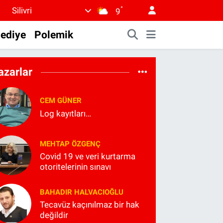
°
Silivri
9
lediye
Polemik
azarlar
CEM GÜNER
Log kayıtları…
MEHTAP ÖZGENÇ
Covid 19 ve veri kurtarma
otoritelerinin sınavı
BAHADIR HALVACIOĞLU
Tecavüz kaçınılmaz bir hak
değildir