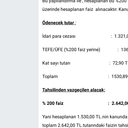
Bu yapılandırma ile , hesaplanan bu %200 fa
üzerinde hesaplanan faiz alınacaktır. Kan
Ödenecek tutar
;
İdari para cezası : 1.321,0
TEFE/ÜFE (%200 faiz yerine) : 136
Kat sayı tutarı : 72,90 TL
Toplam : 1530,89 T
Tahsilinden vazgeçilen alacak;
% 200 faiz : 2.642,00 
Yani hesaplanan 1.530,00 TL.nin kanunda
toplam 2.642,00 TL.tutarındaki faizin tahsi