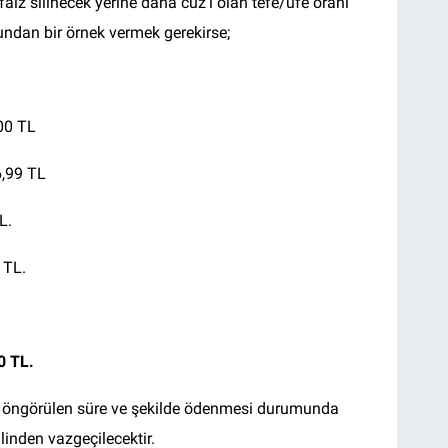
iz silinecek yerine daha cüz'i olan tefe/üfe oranı
undan bir örnek vermek gerekirse;
0 TL
,99 TL
.
L.
TL.
 öngörülen süre ve şekilde ödenmesi durumunda
linden vazgeçilecektir.