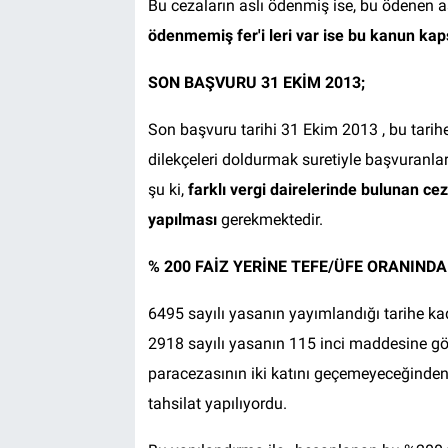
Bu cezaların aslı ödenmiş ise, bu ödenen a
ödenmemiş fer'i leri var ise bu kanun kap
SON BAŞVURU 31 EKİM 2013
;
Son başvuru tarihi 31 Ekim 2013 , bu tarih
dilekçeleri doldurmak suretiyle başvuranla
şu ki,
farklı vergi dairelerinde bulunan ceza
yapılması
gerekmektedir.
% 200 FAİZ YERİNE TEFE/ÜFE ORANINDA
6495 sayılı yasanın yayımlandığı tarihe k
2918 sayılı yasanın 115 inci maddesine gör
paracezasının iki katını geçemeyeceğinden
tahsilat yapılıyordu.