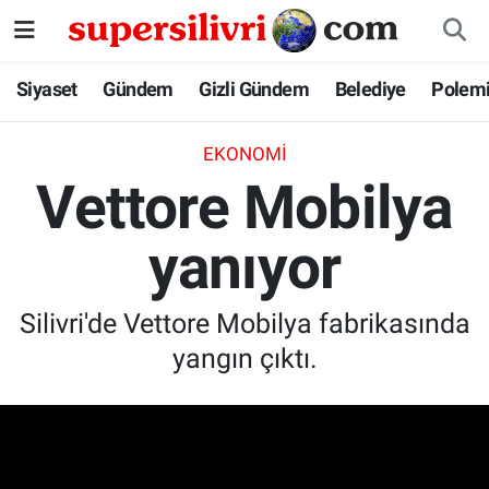
Siyaset
İstanbul Nöbetçi Eczaneler
Siyaset
Gündem
Gizli Gündem
Belediye
Polem
Gündem
İstanbul Hava Durumu
EKONOMI
Vettore Mobilya
Gizli Gündem
İstanbul Namaz Vakitleri
yanıyor
Belediye
İstanbul Trafik Yoğunluk Haritası
Polemik
Süper Lig Puan Durumu ve Fikstür
Silivri'de Vettore Mobilya fabrikasında
yangın çıktı.
Tüm Manşetler
Son Dakika Haberleri
Haber Arşivi