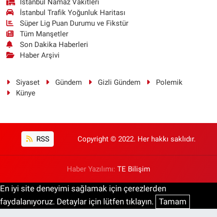
İstanbul Namaz Vakitleri
İstanbul Trafik Yoğunluk Haritası
Süper Lig Puan Durumu ve Fikstür
Tüm Manşetler
Son Dakika Haberleri
Haber Arşivi
Siyaset
Gündem
Gizli Gündem
Polemik
Künye
RSS
Copyright © 2022. Her hakkı saklıdır.
Haber Yazılımı:
TE Bilişim
En iyi site deneyimi sağlamak için çerezlerden
faydalanıyoruz. Detaylar için lütfen tıklayın.
Tamam