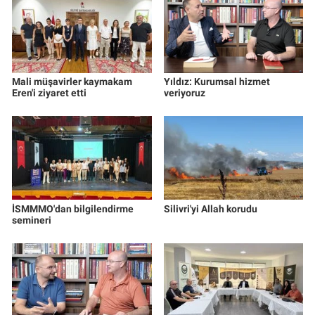
Mali müşavirler kaymakam
Yıldız: Kurumsal hizmet
Eren'i ziyaret etti
veriyoruz
İSMMMO'dan bilgilendirme
Silivri'yi Allah korudu
semineri