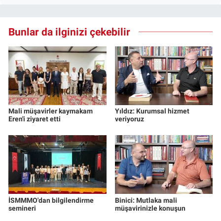
Bunlar da ilginizi çekebilir
Mali müşavirler kaymakam
Yıldız: Kurumsal hizmet
Eren'i ziyaret etti
veriyoruz
İSMMMO'dan bilgilendirme
Binici: Mutlaka mali
semineri
müşavirinizle konuşun