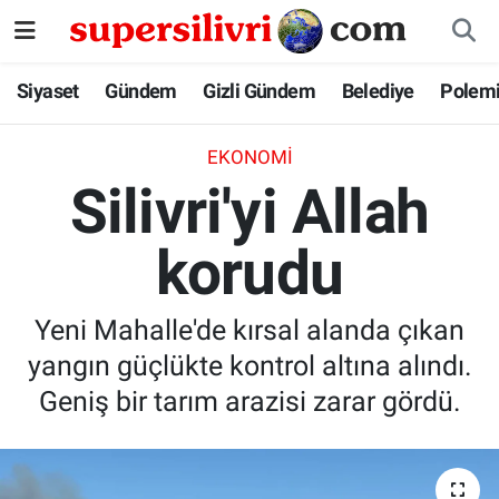
Siyaset
İstanbul Nöbetçi Eczaneler
Siyaset
Gündem
Gizli Gündem
Belediye
Polem
Gündem
İstanbul Hava Durumu
EKONOMI
Silivri'yi Allah
Gizli Gündem
İstanbul Namaz Vakitleri
korudu
Belediye
İstanbul Trafik Yoğunluk Haritası
Polemik
Süper Lig Puan Durumu ve Fikstür
Yeni Mahalle'de kırsal alanda çıkan
yangın güçlükte kontrol altına alındı.
Tüm Manşetler
Geniş bir tarım arazisi zarar gördü.
Son Dakika Haberleri
Haber Arşivi