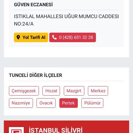
GÜVEN ECZANESİ
ISTIKLAL MAHALLESI UĞUR MUMCU CADDESI
NO:24/A
Yol Tarifi Al
0 (428) 651 32 28
TUNCELI DIĞER İLÇELER
Çemişgezek
Hozat
Mazgirt
Merkez
Nazımiye
Ovacık
Pertek
Pülümür
İSTANBUL SILIVRI