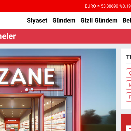
EURO
53,38690
%0.19
STERLİN
61,60380
%0.18
Siyaset
Gündem
Gizli Gündem
Be
G.ALTIN
6862,09000
%0.19
neler
BİST100
14.598,00
%0
BITCOIN
79.591,74
%-1.82
T
DOLAR
45,43620
%0.02