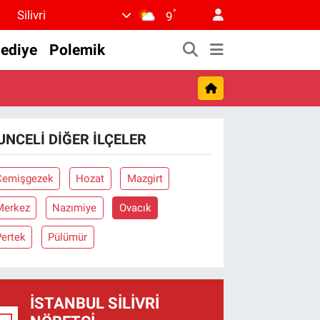
°
Silivri
9
lediye
Polemik
UNCELI DIĞER İLÇELER
Çemişgezek
Hozat
Mazgirt
Merkez
Nazımiye
Ovacık
Pertek
Pülümür
İSTANBUL SILIVRI