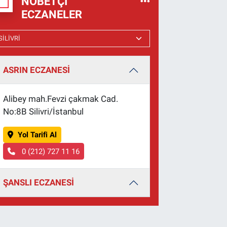
NÖBETÇI
ECZANELER
ASRIN ECZANESİ
Alibey mah.Fevzi çakmak Cad.
No:8B Silivri/İstanbul
Yol Tarifi Al
0 (212) 727 11 16
ŞANSLI ECZANESİ