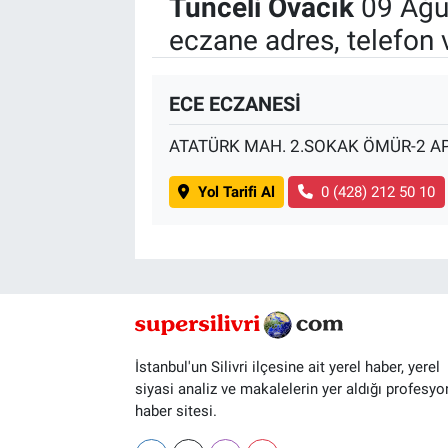
Tunceli Ovacık
09 Ağu
eczane adres, telefon 
ECE ECZANESİ
ATATÜRK MAH. 2.SOKAK ÖMÜR-2 AP
Yol Tarifi Al
0 (428) 212 50 10
İstanbul'un Silivri ilçesine ait yerel haber, yerel
siyasi analiz ve makalelerin yer aldığı profesyo
haber sitesi.