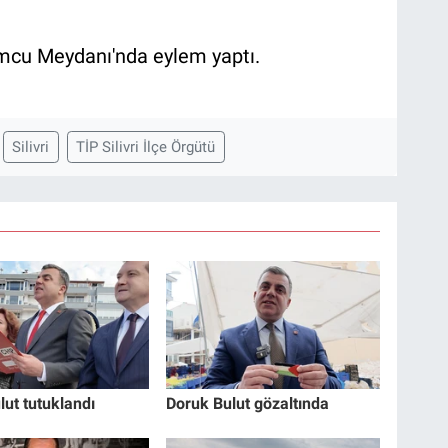
umcu Meydanı'nda eylem yaptı.
Silivri
TİP Silivri İlçe Örgütü
lut tutuklandı
Doruk Bulut gözaltında