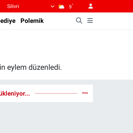
°
Silivri
9
lediye
Polemik
çin eylem düzenledi.
ükleniyor...