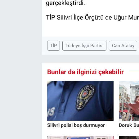
gerçekleştirdi.
TİP Silivri İlçe Örgütü de Uğur M
TİP
Türkiye İşçi Partisi
Can Atalay
Bunlar da ilginizi çekebilir
Silivri polisi boş durmuyor
Doruk Bu