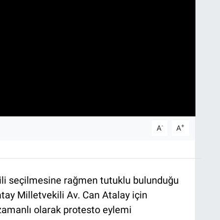
-
+
A
A
ekili seçilmesine rağmen tutuklu bulunduğu
y Milletvekili Av. Can Atalay için
şzamanlı olarak protesto eylemi