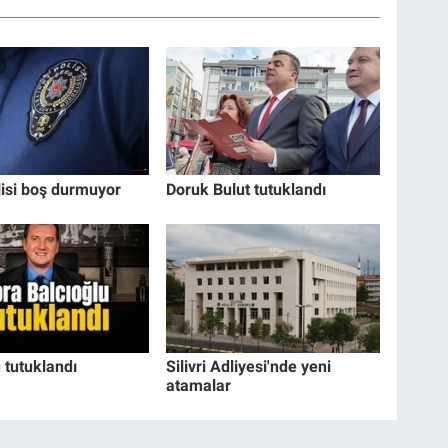
olisi boş durmuyor
Doruk Bulut tutuklandı
 tutuklandı
Silivri Adliyesi'nde yeni
atamalar