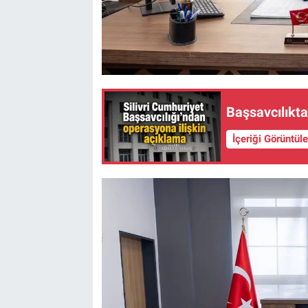
Başsavcılıkt
İçeriği Görüntül