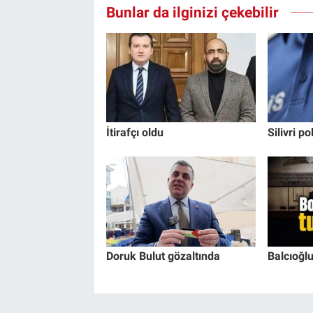
Bunlar da ilginizi çekebilir
İtirafçı oldu
Silivri p
Doruk Bulut gözaltında
Balcıoğlu