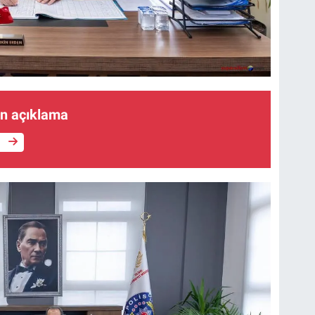
an açıklama
e