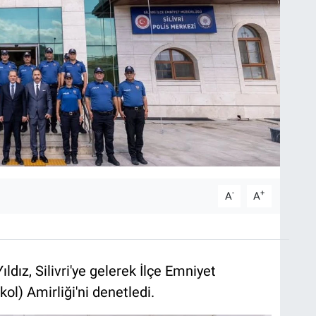
-
+
A
A
dız, Silivri'ye gelerek İlçe Emniyet
l) Amirliği'ni denetledi.