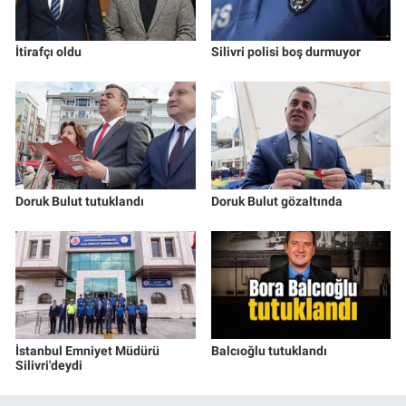
İtirafçı oldu
Silivri polisi boş durmuyor
Doruk Bulut tutuklandı
Doruk Bulut gözaltında
İstanbul Emniyet Müdürü
Balcıoğlu tutuklandı
Silivri'deydi