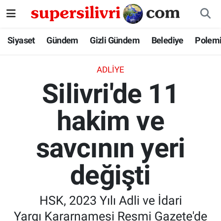
Siyaset
İstanbul Nöbetçi Eczaneler
Siyaset
Gündem
Gizli Gündem
Belediye
Polem
Gündem
İstanbul Hava Durumu
ADLIYE
Silivri'de 11
Gizli Gündem
İstanbul Namaz Vakitleri
hakim ve
Belediye
İstanbul Trafik Yoğunluk Haritası
savcının yeri
Polemik
Süper Lig Puan Durumu ve Fikstür
Tüm Manşetler
değişti
Son Dakika Haberleri
HSK, 2023 Yılı Adli ve İdari
Haber Arşivi
Yargı Kararnamesi Resmi Gazete'de