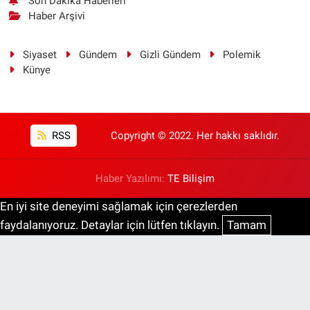
Son Dakika Haberleri
Haber Arşivi
Siyaset
Gündem
Gizli Gündem
Polemik
Künye
RSS
Copyright © 2022. Her hakkı saklıdır.
Haber Yazılımı:
TE Bilişim
En iyi site deneyimi sağlamak için çerezlerden
faydalanıyoruz. Detaylar için lütfen tıklayın.
Tamam