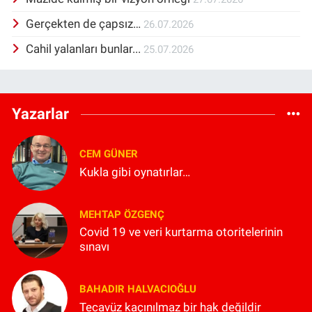
Gerçekten de çapsız…
26.07.2026
Cahil yalanları bunlar...
25.07.2026
Yazarlar
CEM GÜNER
Kukla gibi oynatırlar…
MEHTAP ÖZGENÇ
Covid 19 ve veri kurtarma otoritelerinin
sınavı
BAHADIR HALVACIOĞLU
Tecavüz kaçınılmaz bir hak değildir