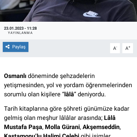
23.01.2023 - 11:28
YAYINLANMA
Paylaş
-
+
A
A
Osmanlı
döneminde şehzadelerin
yetişmesinden, yol ve yordam öğrenmelerinden
sorumlu olan kişilere “
lâlâ
” deniyordu.
Tarih kitaplarına göre şöhreti günümüze kadar
gelmiş olan meşhur lâlâlar arasında;
Lâlâ
Mustafa Paşa
,
Molla Gürani
,
Akşemseddin
,
Kastamonu’lu Halimi Çelebi
gibi isimler