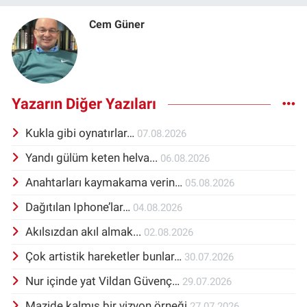
Cem Güner
Yazarın Diğer Yazıları
Kukla gibi oynatırlar…
07.08.2026
Yandı gülüm keten helva...
06.08.2026
Anahtarları kaymakama verin…
05.08.2026
Dağıtılan Iphone’lar…
04.08.2026
Akılsızdan akıl almak...
02.08.2026
Çok artistik hareketler bunlar…
30.07.2026
Nur içinde yat Vildan Güvenç…
29.07.2026
Mazide kalmış bir vizyon örneği
27.07.2026