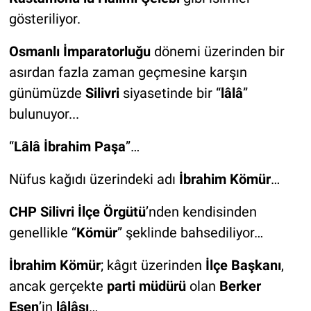
gösteriliyor.
Osmanlı İmparatorluğu
dönemi üzerinden bir
asırdan fazla zaman geçmesine karşın
günümüzde
Silivri
siyasetinde bir “
lâlâ
”
bulunuyor...
“
Lâlâ İbrahim Paşa
”…
Nüfus kağıdı üzerindeki adı
İbrahim Kömür
…
CHP Silivri İlçe Örgütü
’nden kendisinden
genellikle “
Kömür
” şeklinde bahsediliyor…
İbrahim Kömür
; kâgıt üzerinden
İlçe Başkanı
,
ancak gerçekte
parti müdürü
olan
Berker
Esen
’in
lâlâsı
…