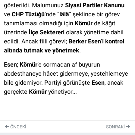
gösterildi. Malumunuz
Siyasi Partiler Kanunu
ve
CHP Tüzüğü
’nde “
lâlâ
” şeklinde bir görev
tanımlaması olmadığı için
Kömür
de kâğıt
üzerinde
İlçe Sektereri
olarak yönetime dahil
edildi. Ancak fiili görevi;
Berker Esen’i kontrol
altında tutmak ve yönetmek
.
Esen
;
Kömür
’e sormadan af buyurun
abdesthaneye hâcet gidermeye, yestehlemeye
bile gidemiyor. Partiyi görünüşte
Esen
, ancak
gerçekte
Kömür
yönetiyor...
ÖNCEKI
SONRAKI