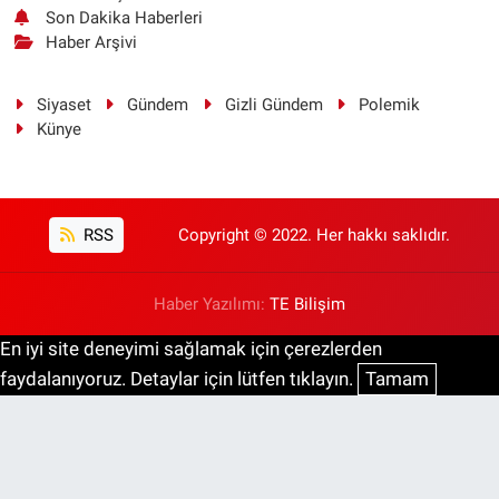
Son Dakika Haberleri
Haber Arşivi
Siyaset
Gündem
Gizli Gündem
Polemik
Künye
RSS
Copyright © 2022. Her hakkı saklıdır.
Haber Yazılımı:
TE Bilişim
En iyi site deneyimi sağlamak için çerezlerden
faydalanıyoruz. Detaylar için lütfen tıklayın.
Tamam