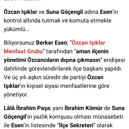
Özcan Işıklar
ve
Suna Göçengil
adına
Esen
’in
kontrol altında tutmak ve komuta etmekle
yükümlü…
Biliyorsunuz
Berker Esen
; “
Özcan Işıklar
Menfaat Grubu
” tarafından “
aman ilçenin
yönetimi Özcancıların dışına çıkmasın
” endişesi
dahilinde görevlendirilerek ilçe başkanı yapıldı.
Ve üç yılı aşkın süredir de partiyi
Özcan
Işıklar
’ın kişisel siyasi menfaatlerine göre
yönetiyor.
Lâlâ İbrahim Paşa
; yani
İbrahim Kömür
de
Suna
Göçengil
’in yazlık komşusu olması münasebeti
ile
Esen
’in listesinde “
İlçe Sekreteri
” olarak