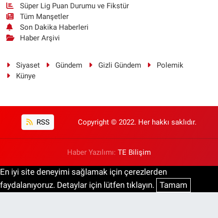
Süper Lig Puan Durumu ve Fikstür
Tüm Manşetler
Son Dakika Haberleri
Haber Arşivi
Siyaset
Gündem
Gizli Gündem
Polemik
Künye
RSS
Copyright © 2022. Her hakkı saklıdır.
Haber Yazılımı:
TE Bilişim
En iyi site deneyimi sağlamak için çerezlerden
faydalanıyoruz. Detaylar için lütfen tıklayın.
Tamam