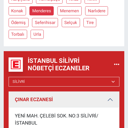
Konak
Menderes
Menemen
Narlıdere
Ödemiş
Seferihisar
Selçuk
Tire
Torbalı
Urla
İSTANBUL SILIVRI
NÖBETÇI ECZANELER
ÇINAR ECZANESİ
YENİ MAH. ÇELEBİ SOK. NO:3 SİLİVRİ/
İSTANBUL