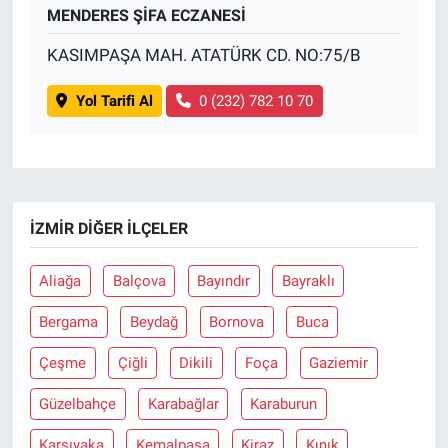
MENDERES ŞİFA ECZANESİ
KASIMPAŞA MAH. ATATÜRK CD. NO:75/B
Yol Tarifi Al
0 (232) 782 10 70
İZMIR DIĞER İLÇELER
Aliağa
Balçova
Bayındır
Bayraklı
Bergama
Beydağ
Bornova
Buca
Çeşme
Çiğli
Dikili
Foça
Gaziemir
Güzelbahçe
Karabağlar
Karaburun
Karşıyaka
Kemalpaşa
Kiraz
Kınık