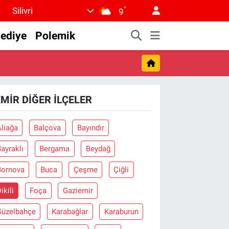
°
Silivri
9
lediye
Polemik
ZMIR DIĞER İLÇELER
liağa
Balçova
Bayındır
ayraklı
Bergama
Beydağ
Bornova
Buca
Çeşme
Çiğli
ikili
Foça
Gaziemir
Güzelbahçe
Karabağlar
Karaburun