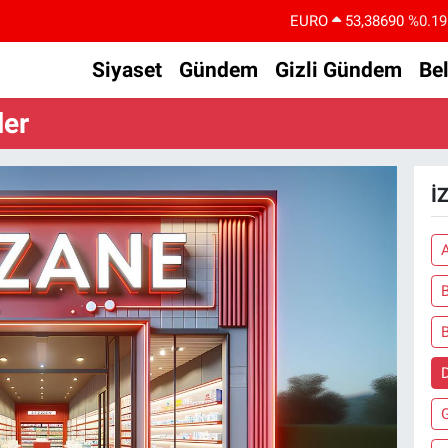
EURO
53,38690
%0.19
STERLİN
61,60380
%0.18
Siyaset
Gündem
Gizli Gündem
Be
G.ALTIN
6862,09000
%0.19
ler
BİST100
14.598,00
%0
BITCOIN
79.591,74
%-1.82
İ
DOLAR
45,43620
%0.02
A
B
D