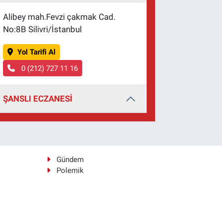
Alibey mah.Fevzi çakmak Cad.
No:8B Silivri/İstanbul
Yol Tarifi Al
0 (212) 727 11 16
ŞANSLI ECZANESİ
Gündem
Polemik