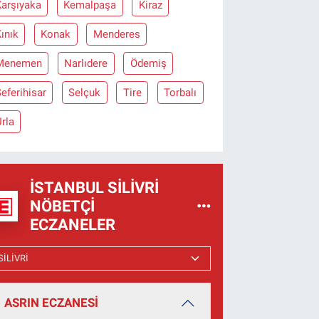
Karşıyaka
Kemalpaşa
Kiraz
ınık
Konak
Menderes
Menemen
Narlıdere
Ödemiş
eferihisar
Selçuk
Tire
Torbalı
rla
İSTANBUL SILIVRI
NÖBETÇI
ECZANELER
ASRIN ECZANESİ