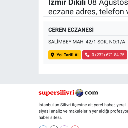
İzmir Dikili
08 Ağustos
eczane adres, telefon 
CEREN ECZANESİ
SALİMBEY MAH. 42/1 SOK. NO:1/A
Yol Tarifi Al
0 (232) 671 84 75
İstanbul'un Silivri ilçesine ait yerel haber, yerel
siyasi analiz ve makalelerin yer aldığı profesyo
haber sitesi.