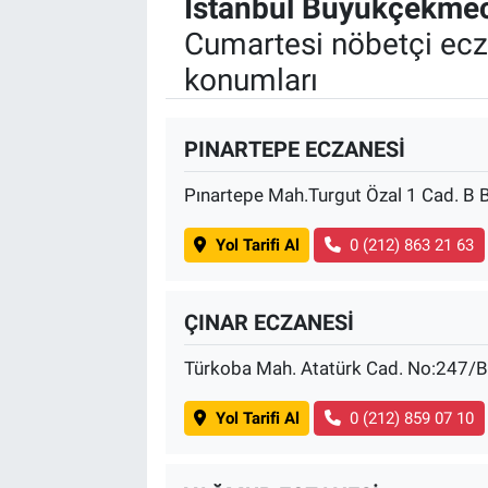
İstanbul Büyükçekme
Cumartesi nöbetçi ecz
konumları
PINARTEPE ECZANESİ
Pınartepe Mah.Turgut Özal 1 Cad. B 
Yol Tarifi Al
0 (212) 863 21 63
ÇINAR ECZANESİ
Türkoba Mah. Atatürk Cad. No:247/B
Yol Tarifi Al
0 (212) 859 07 10