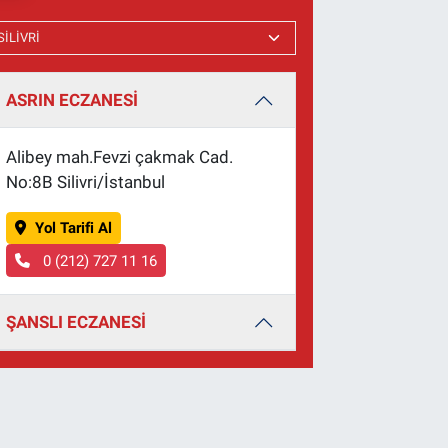
ASRIN ECZANESİ
Alibey mah.Fevzi çakmak Cad.
No:8B Silivri/İstanbul
Yol Tarifi Al
0 (212) 727 11 16
ŞANSLI ECZANESİ