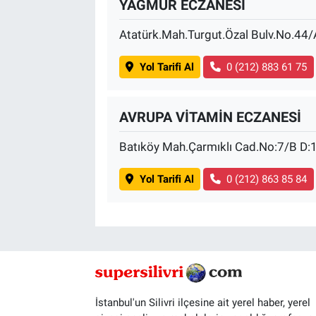
YAĞMUR ECZANESİ
Atatürk.Mah.Turgut.Özal Bulv.No.4
Yol Tarifi Al
0 (212) 883 61 75
AVRUPA VİTAMİN ECZANESİ
Batıköy Mah.Çarmıklı Cad.No:7/B 
Yol Tarifi Al
0 (212) 863 85 84
İstanbul'un Silivri ilçesine ait yerel haber, yerel