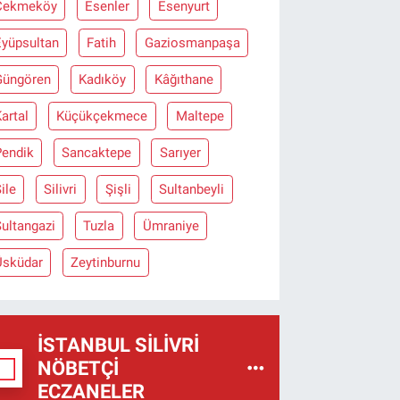
Çekmeköy
Esenler
Esenyurt
Eyüpsultan
Fatih
Gaziosmanpaşa
Güngören
Kadıköy
Kâğıthane
artal
Küçükçekmece
Maltepe
Pendik
Sancaktepe
Sarıyer
ile
Silivri
Şişli
Sultanbeyli
ultangazi
Tuzla
Ümraniye
Üsküdar
Zeytinburnu
İSTANBUL SILIVRI
NÖBETÇI
ECZANELER