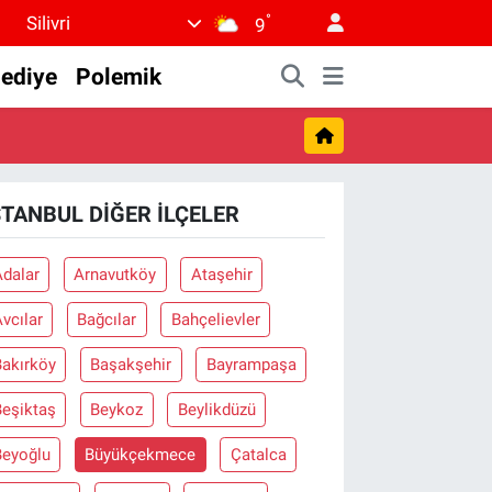
°
Silivri
9
lediye
Polemik
STANBUL DIĞER İLÇELER
Adalar
Arnavutköy
Ataşehir
vcılar
Bağcılar
Bahçelievler
Bakırköy
Başakşehir
Bayrampaşa
Beşiktaş
Beykoz
Beylikdüzü
Beyoğlu
Büyükçekmece
Çatalca