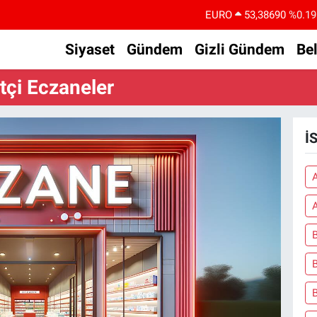
EURO
53,38690
%0.19
STERLİN
61,60380
%0.18
Siyaset
Gündem
Gizli Gündem
Be
G.ALTIN
6862,09000
%0.19
çi Eczaneler
BİST100
14.598,00
%0
BITCOIN
79.591,74
%-1.82
İ
DOLAR
45,43620
%0.02
A