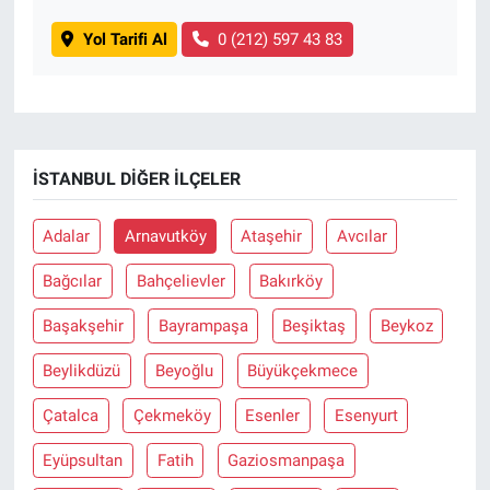
Yol Tarifi Al
0 (212) 597 43 83
İSTANBUL DIĞER İLÇELER
Adalar
Arnavutköy
Ataşehir
Avcılar
Bağcılar
Bahçelievler
Bakırköy
Başakşehir
Bayrampaşa
Beşiktaş
Beykoz
Beylikdüzü
Beyoğlu
Büyükçekmece
Çatalca
Çekmeköy
Esenler
Esenyurt
Eyüpsultan
Fatih
Gaziosmanpaşa