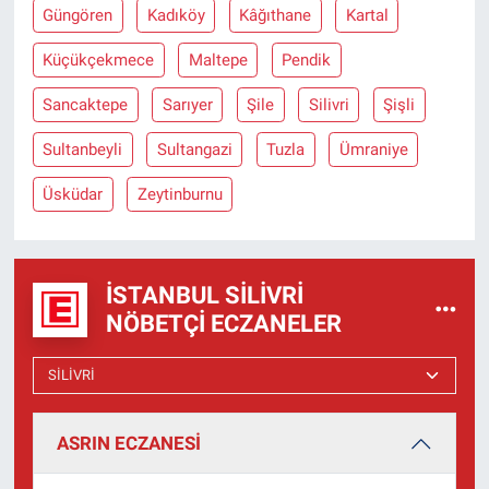
Güngören
Kadıköy
Kâğıthane
Kartal
Küçükçekmece
Maltepe
Pendik
Sancaktepe
Sarıyer
Şile
Silivri
Şişli
Sultanbeyli
Sultangazi
Tuzla
Ümraniye
Üsküdar
Zeytinburnu
İSTANBUL SILIVRI
NÖBETÇI ECZANELER
ASRIN ECZANESİ