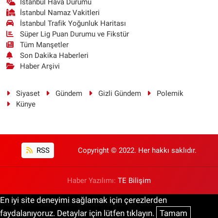
İstanbul Hava Durumu
İstanbul Namaz Vakitleri
İstanbul Trafik Yoğunluk Haritası
Süper Lig Puan Durumu ve Fikstür
Tüm Manşetler
Son Dakika Haberleri
Haber Arşivi
Siyaset
Gündem
Gizli Gündem
Polemik
Künye
RSS
Copyright © 2022. Her hakkı saklıdır.
Haber Yazılımı:
TE Bilişim
En iyi site deneyimi sağlamak için çerezlerden
faydalanıyoruz. Detaylar için lütfen tıklayın.
Tamam