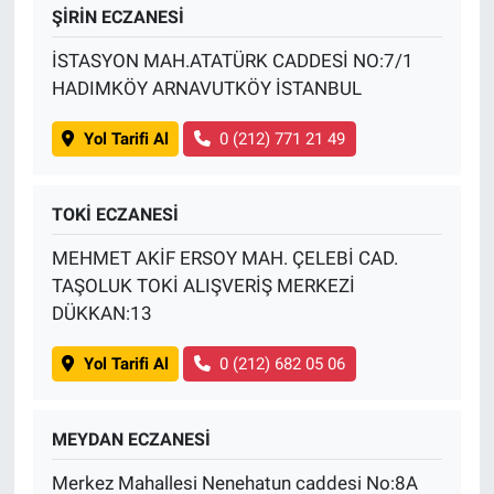
ŞİRİN ECZANESİ
İSTASYON MAH.ATATÜRK CADDESİ NO:7/1
HADIMKÖY ARNAVUTKÖY İSTANBUL
Yol Tarifi Al
0 (212) 771 21 49
TOKİ ECZANESİ
MEHMET AKİF ERSOY MAH. ÇELEBİ CAD.
TAŞOLUK TOKİ ALIŞVERİŞ MERKEZİ
DÜKKAN:13
Yol Tarifi Al
0 (212) 682 05 06
MEYDAN ECZANESİ
Merkez Mahallesi Nenehatun caddesi No:8A