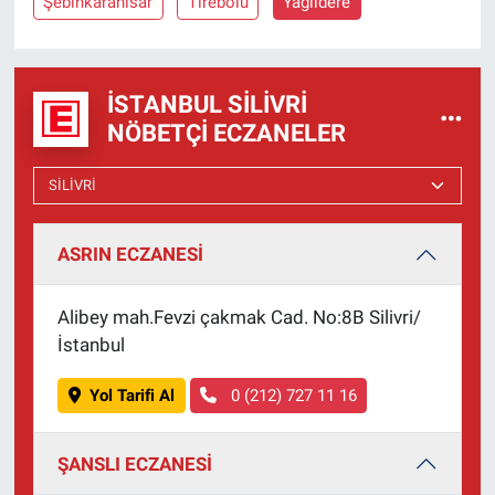
Şebinkarahisar
Tirebolu
Yağlıdere
İSTANBUL SILIVRI
NÖBETÇI ECZANELER
ASRIN ECZANESİ
Alibey mah.Fevzi çakmak Cad. No:8B Silivri/
İstanbul
Yol Tarifi Al
0 (212) 727 11 16
ŞANSLI ECZANESİ