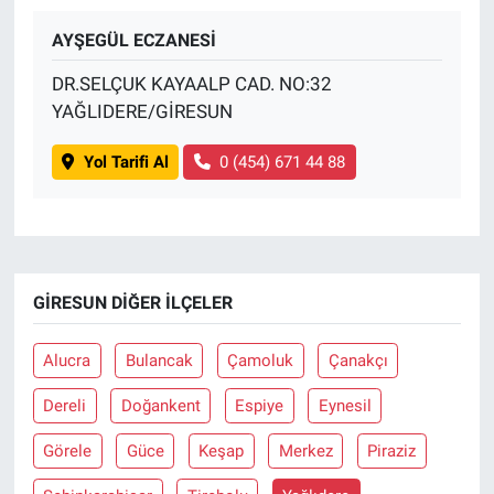
AYŞEGÜL ECZANESİ
DR.SELÇUK KAYAALP CAD. NO:32
YAĞLIDERE/GİRESUN
Yol Tarifi Al
0 (454) 671 44 88
GIRESUN DIĞER İLÇELER
Alucra
Bulancak
Çamoluk
Çanakçı
Dereli
Doğankent
Espiye
Eynesil
Görele
Güce
Keşap
Merkez
Piraziz