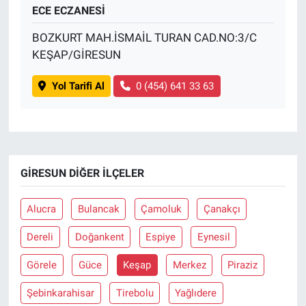
ECE ECZANESİ
BOZKURT MAH.İSMAİL TURAN CAD.NO:3/C
KEŞAP/GİRESUN
Yol Tarifi Al
0 (454) 641 33 63
GIRESUN DIĞER İLÇELER
Alucra
Bulancak
Çamoluk
Çanakçı
Dereli
Doğankent
Espiye
Eynesil
Görele
Güce
Keşap
Merkez
Piraziz
Şebinkarahisar
Tirebolu
Yağlıdere