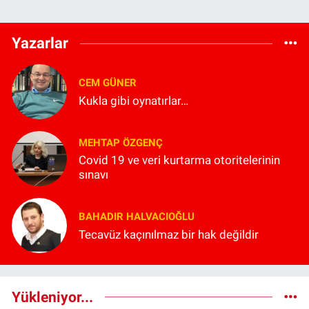
Yazarlar
CEM GÜNER
Kukla gibi oynatırlar…
MEHTAP ÖZGENÇ
Covid 19 ve veri kurtarma otoritelerinin
sınavı
BAHADIR HALVACIOĞLU
Tecavüz kaçınılmaz bir hak değildir
Yükleniyor...