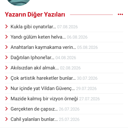
Yazarın Diğer Yazıları
Kukla gibi oynatırlar…
07.08.2026
Yandı gülüm keten helva...
06.08.2026
Anahtarları kaymakama verin…
05.08.2026
Dağıtılan Iphone’lar…
04.08.2026
Akılsızdan akıl almak...
02.08.2026
Çok artistik hareketler bunlar…
30.07.2026
Nur içinde yat Vildan Güvenç…
29.07.2026
Mazide kalmış bir vizyon örneği
27.07.2026
Gerçekten de çapsız…
26.07.2026
Cahil yalanları bunlar...
25.07.2026