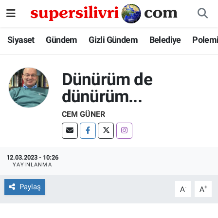
Siyaset
İstanbul Nöbetçi Eczaneler
Siyaset
Gündem
Gizli Gündem
Belediye
Polem
Gündem
İstanbul Hava Durumu
Dünürüm de
Gizli Gündem
İstanbul Namaz Vakitleri
dünürüm...
Belediye
İstanbul Trafik Yoğunluk Haritası
CEM GÜNER
Polemik
Süper Lig Puan Durumu ve Fikstür
12.03.2023 - 10:26
Tüm Manşetler
YAYINLANMA
Son Dakika Haberleri
Paylaş
-
+
A
A
Haber Arşivi