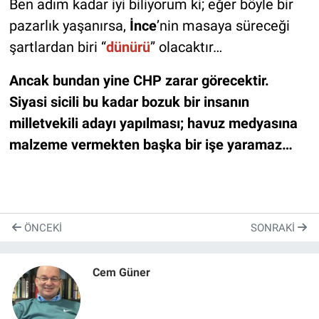
Ben adım kadar iyi biliyorum ki; eğer böyle bir
pazarlık yaşanırsa,
İnce
’nin masaya süreceği
şartlardan biri “
dünürü
” olacaktır…
Ancak bundan yine CHP zarar görecektir.
Siyasi sicili bu kadar bozuk bir insanın
milletvekili adayı yapılması; havuz medyasına
malzeme vermekten başka bir işe yaramaz…
ÖNCEKI
SONRAKI
Cem Güner