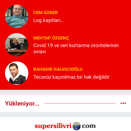
CEM GÜNER
Log kayıtları…
MEHTAP ÖZGENÇ
Covid 19 ve veri kurtarma otoritelerinin
sınavı
BAHADIR HALVACIOĞLU
Tecavüz kaçınılmaz bir hak değildir
Yükleniyor...