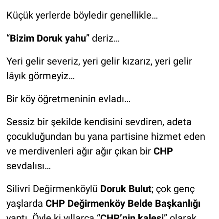
Küçük yerlerde böyledir genellikle…
“
Bizim Doruk yahu
” deriz…
Yeri gelir severiz, yeri gelir kızarız, yeri gelir
lâyık görmeyiz…
Bir köy öğretmeninin evladı…
Sessiz bir şekilde kendisini sevdiren, adeta
çocukluğundan bu yana partisine hizmet eden
ve merdivenleri ağır ağır çıkan bir
CHP
sevdalısı…
Silivri Değirmenköylü
Doruk Bulut
; çok genç
yaşlarda
CHP Değirmenköy Belde Başkanlığı
yaptı. Öyle ki yıllarca “
CHP’nin kalesi
” olarak