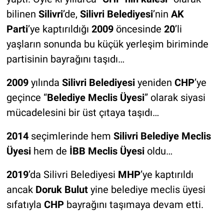
bilinen
Silivri
’de,
Silivri Belediyesi
’nin
AK
Parti
’ye kaptırıldığı
2009
öncesinde
20
’li
yaşların sonunda bu küçük yerleşim biriminde
partisinin bayrağını taşıdı…
2009
yılında
Silivri Belediyesi
yeniden
CHP
’ye
geçince “
Belediye Meclis Üyesi
” olarak siyasi
mücadelesini bir üst çıtaya taşıdı…
2014
seçimlerinde hem
Silivri Belediye Meclis
Üyesi
hem de
İBB Meclis Üyesi
oldu…
2019
’da Silivri Belediyesi
MHP
’ye kaptırıldı
ancak
Doruk Bulut
yine belediye meclis üyesi
sıfatıyla
CHP
bayrağını taşımaya devam etti.