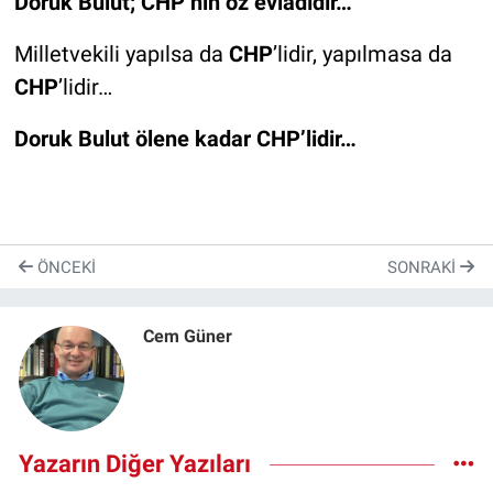
Doruk Bulut; CHP’nin öz evladıdır…
Milletvekili yapılsa da
CHP
’lidir, yapılmasa da
CHP
’lidir…
Doruk Bulut ölene kadar CHP’lidir…
ÖNCEKI
SONRAKI
Cem Güner
Yazarın Diğer Yazıları