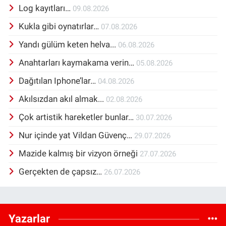
Log kayıtları…
09.08.2026
Kukla gibi oynatırlar…
07.08.2026
Yandı gülüm keten helva...
06.08.2026
Anahtarları kaymakama verin…
05.08.2026
Dağıtılan Iphone’lar…
04.08.2026
Akılsızdan akıl almak...
02.08.2026
Çok artistik hareketler bunlar…
30.07.2026
Nur içinde yat Vildan Güvenç…
29.07.2026
Mazide kalmış bir vizyon örneği
27.07.2026
Gerçekten de çapsız…
26.07.2026
Yazarlar