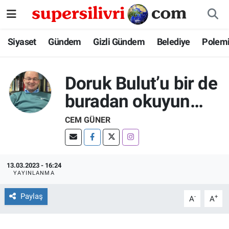
Siyaset
İstanbul Nöbetçi Eczaneler
Siyaset
Gündem
Gizli Gündem
Belediye
Polem
Gündem
İstanbul Hava Durumu
Doruk Bulut’u bir de
Gizli Gündem
İstanbul Namaz Vakitleri
buradan okuyun…
Belediye
İstanbul Trafik Yoğunluk Haritası
CEM GÜNER
Polemik
Süper Lig Puan Durumu ve Fikstür
13.03.2023 - 16:24
Tüm Manşetler
YAYINLANMA
Son Dakika Haberleri
Paylaş
-
+
A
A
Haber Arşivi