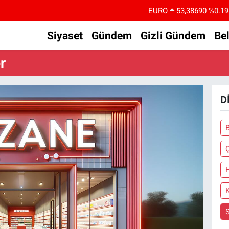
EURO
53,38690
%0.19
STERLİN
61,60380
%0.18
Siyaset
Gündem
Gizli Gündem
Be
G.ALTIN
6862,09000
%0.19
r
BİST100
14.598,00
%0
BITCOIN
79.591,74
%-1.82
D
DOLAR
45,43620
%0.02
B