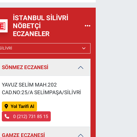
İSTANBUL SILIVRI
NÖBETÇI
ECZANELER
SÖNMEZ ECZANESİ
YAVUZ SELİM MAH.202
CAD.NO:25/A SELİMPAŞA/SİLİVRİ
Yol Tarifi Al
0 (212) 731 85 15
GAMZE ECZANESİ