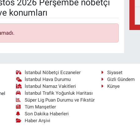
tos 2026 Perşembe nöbetçi
ve konumları
amadı.
İstanbul Nöbetçi Eczaneler
Siyaset
İstanbul Hava Durumu
Gizli Gündem
İstanbul Namaz Vakitleri
Künye
İstanbul Trafik Yoğunluk Haritası
nel
Süper Lig Puan Durumu ve Fikstür
Tüm Manşetler
Son Dakika Haberleri
Haber Arşivi