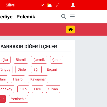
°
Silivri
9
lediye
Polemik
IYARBAKIR DIĞER İLÇELER
ağlar
Bismil
Çermik
Çınar
Çüngüş
Dicle
Eğil
Ergani
Hani
Hazro
Kayapınar
Kocaköy
Kulp
Lice
Silvan
Sur
Yenişehir