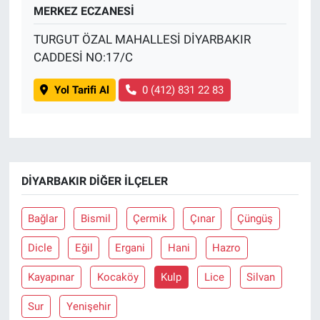
MERKEZ ECZANESİ
TURGUT ÖZAL MAHALLESİ DİYARBAKIR
CADDESİ NO:17/C
Yol Tarifi Al
0 (412) 831 22 83
DIYARBAKIR DIĞER İLÇELER
Bağlar
Bismil
Çermik
Çınar
Çüngüş
Dicle
Eğil
Ergani
Hani
Hazro
Kayapınar
Kocaköy
Kulp
Lice
Silvan
Sur
Yenişehir