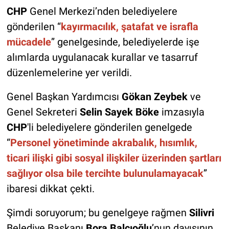
CHP
Genel Merkezi’nden belediyelere
gönderilen “
kayırmacılık, şatafat ve israfla
mücadele
” genelgesinde, belediyelerde işe
alımlarda uygulanacak kurallar ve tasarruf
düzenlemelerine yer verildi.
Genel Başkan Yardımcısı
Gökan Zeybek
ve
Genel Sekreteri
Selin Sayek Böke
imzasıyla
CHP
'li belediyelere gönderilen genelgede
“
Personel yönetiminde akrabalık, hısımlık,
ticari ilişki gibi sosyal ilişkiler üzerinden şartları
sağlıyor olsa bile tercihte bulunulamayacak
”
ibaresi dikkat çekti.
Şimdi soruyorum; bu genelgeye rağmen
Silivri
Belediye Başkanı
Bora Balcıoğlu
’nun dayısının