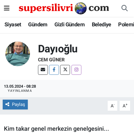
Siyaset
İstanbul Nöbetçi Eczaneler
Siyaset
Gündem
Gizli Gündem
Belediye
Polem
Gündem
İstanbul Hava Durumu
Dayıoğlu
Gizli Gündem
İstanbul Namaz Vakitleri
CEM GÜNER
Belediye
İstanbul Trafik Yoğunluk Haritası
Polemik
Süper Lig Puan Durumu ve Fikstür
13.05.2024 - 08:28
YAYINLANMA
Tüm Manşetler
Paylaş
-
+
A
A
Son Dakika Haberleri
Kim takar genel merkezin genelgesini...
Haber Arşivi