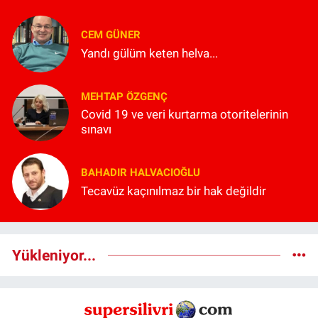
CEM GÜNER
Yandı gülüm keten helva...
MEHTAP ÖZGENÇ
Covid 19 ve veri kurtarma otoritelerinin
sınavı
BAHADIR HALVACIOĞLU
Tecavüz kaçınılmaz bir hak değildir
Yükleniyor...