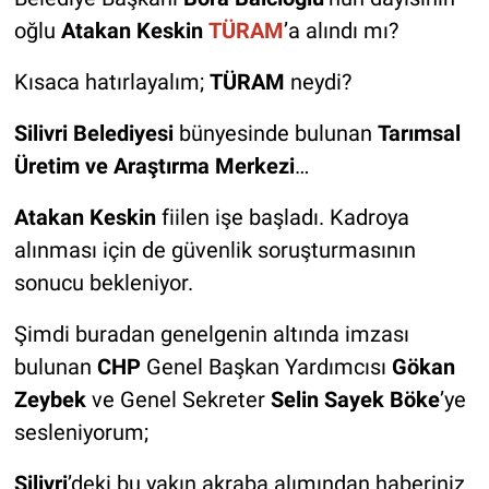
oğlu
Atakan Keskin
TÜRAM
’a alındı mı?
Kısaca hatırlayalım;
TÜRAM
neydi?
Silivri Belediyesi
bünyesinde bulunan
Tarımsal
Üretim ve Araştırma Merkezi
…
Atakan Keskin
fiilen işe başladı. Kadroya
alınması için de güvenlik soruşturmasının
sonucu bekleniyor.
Şimdi buradan genelgenin altında imzası
bulunan
CHP
Genel Başkan Yardımcısı
Gökan
Zeybek
ve Genel Sekreter
Selin Sayek Böke
’ye
sesleniyorum;
Silivri
’deki bu yakın akraba alımından haberiniz