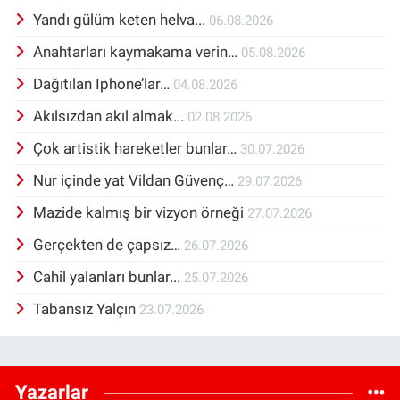
Yandı gülüm keten helva...
06.08.2026
Anahtarları kaymakama verin…
05.08.2026
Dağıtılan Iphone’lar…
04.08.2026
Akılsızdan akıl almak...
02.08.2026
Çok artistik hareketler bunlar…
30.07.2026
Nur içinde yat Vildan Güvenç…
29.07.2026
Mazide kalmış bir vizyon örneği
27.07.2026
Gerçekten de çapsız…
26.07.2026
Cahil yalanları bunlar...
25.07.2026
Tabansız Yalçın
23.07.2026
Yazarlar