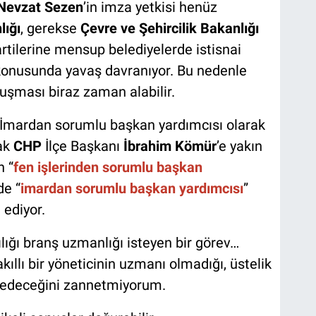
Nevzat Sezen
’in imza yetkisi henüz
lığı
, gerekse
Çevre ve Şehircilik Bakanlığı
artilerine mensup belediyelerde istisnai
konusunda yavaş davranıyor. Bu nedenle
uşması biraz zaman alabilir.
İmardan sorumlu başkan yardımcısı olarak
cak
CHP
İlçe Başkanı
İbrahim Kömür
’e yakın
n “
fen işlerinden sorumlu başkan
de “
imardan sorumlu başkan yardımcısı
”
 ediyor.
ığı branş uzmanlığı isteyen bir görev…
 akıllı bir yöneticinin uzmanı olmadığı, üstelik
ul edeceğini zannetmiyorum.