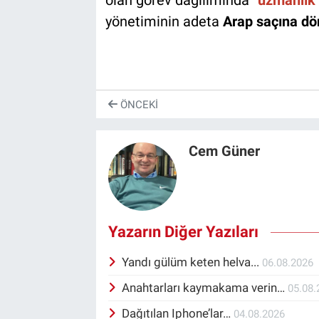
olan görev dağılımında “
uzmanlık 
yönetiminin adeta
Arap saçına d
ÖNCEKI
Cem Güner
Yazarın Diğer Yazıları
Yandı gülüm keten helva...
06.08.2026
Anahtarları kaymakama verin…
05.08.
Dağıtılan Iphone’lar…
04.08.2026