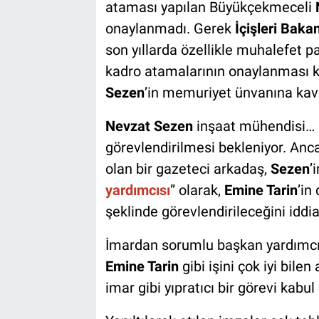
ataması yapılan Büyükçekmeceli
onaylanmadı. Gerek
İçişleri Bakan
son yıllarda özellikle muhalefet p
kadro atamalarının onaylanması 
Sezen
’in memuriyet ünvanına kav
Nevzat Sezen
inşaat mühendisi… 
görevlendirilmesi bekleniyor. An
olan bir gazeteci arkadaş,
Sezen
’i
yardımcısı
” olarak,
Emine Tarin
’in 
şeklinde görevlendirileceğini iddia
İmardan sorumlu başkan yardımcıl
Emine Tarin
gibi işini çok iyi bilen
imar gibi yıpratıcı bir görevi kab