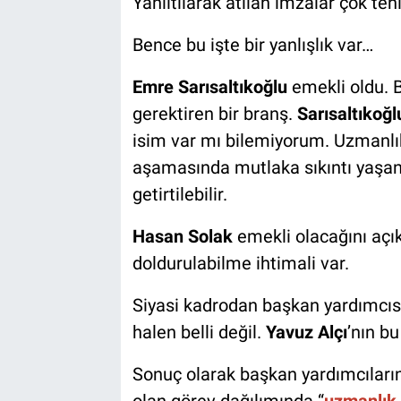
Yanıltılarak atılan imzalar çok teh
Bence bu işte bir yanlışlık var…
Emre Sarısaltıkoğlu
emekli oldu. 
gerektiren bir branş.
Sarısaltıkoğl
isim var mı bilemiyorum. Uzmanlık
aşamasında mutlaka sıkıntı yaşan
getirtilebilir.
Hasan Solak
emekli olacağını açık
doldurulabilme ihtimali var.
Siyasi kadrodan başkan yardımcısı
halen belli değil.
Yavuz Alçı
’nın bu
Sonuç olarak başkan yardımcıların