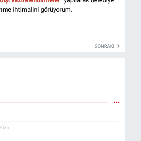
dışı vazifelendirmeler
” yapılarak belediye
önme
ihtimalini görüyorum.
SONRAKI
2026