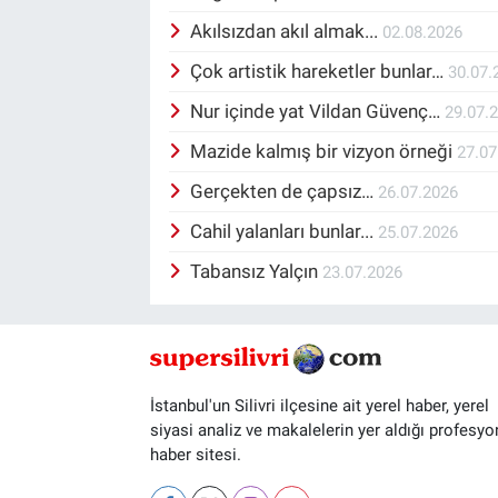
Akılsızdan akıl almak...
02.08.2026
Çok artistik hareketler bunlar…
30.07.
Nur içinde yat Vildan Güvenç…
29.07.
Mazide kalmış bir vizyon örneği
27.07
Gerçekten de çapsız…
26.07.2026
Cahil yalanları bunlar...
25.07.2026
Tabansız Yalçın
23.07.2026
İstanbul'un Silivri ilçesine ait yerel haber, yerel
siyasi analiz ve makalelerin yer aldığı profesyo
haber sitesi.