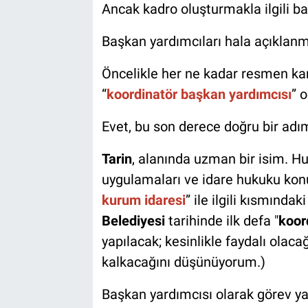
Ancak kadro oluşturmakla ilgili baz
Başkan yardımcıları hala açıklan
Öncelikle her ne kadar resmen k
“
koordinatör başkan yardımcısı
” 
Evet, bu son derece doğru bir ad
Tarin
, alanında uzman bir isim. H
uygulamaları ve idare hukuku konu
kurum idaresi
” ile ilgili kısmında
Belediyesi
tarihinde ilk defa "
koor
yapılacak; kesinlikle faydalı olaca
kalkacağını düşünüyorum.)
Başkan yardımcısı olarak görev ya