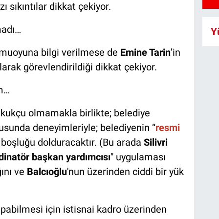
ı sıkıntılar dikkat çekiyor.
madı…
Y
amuoyuna bilgi verilmese de
Emine Tarin
’in
olarak görevlendirildiği dikkat çekiyor.
ım…
ukukçu olmamakla birlikte; belediye
sunda deneyimleriyle; belediyenin “
resmi
ki boşluğu dolduracaktır. (Bu arada
Silivri
dinatör başkan yardımcısı
" uygulaması
ğını ve
Balcıoğlu
'nun üzerinden ciddi bir yük
pabilmesi için istisnai kadro üzerinden