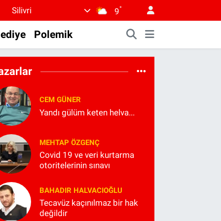
°
Silivri
9
lediye
Polemik
azarlar
CEM GÜNER
Yandı gülüm keten helva...
MEHTAP ÖZGENÇ
Covid 19 ve veri kurtarma
otoritelerinin sınavı
BAHADIR HALVACIOĞLU
Tecavüz kaçınılmaz bir hak
değildir