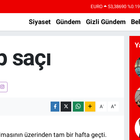
EURO
53,38690
%0.19
STERLİN
61,60380
%0.18
Siyaset
Gündem
Gizli Gündem
Be
G.ALTIN
6862,09000
%0.19
BİST100
14.598,00
%0
Y
p saçı
BITCOIN
79.591,74
%-1.82
DOLAR
45,43620
%0.02
-
+
A
A
masının üzerinden tam bir hafta geçti.