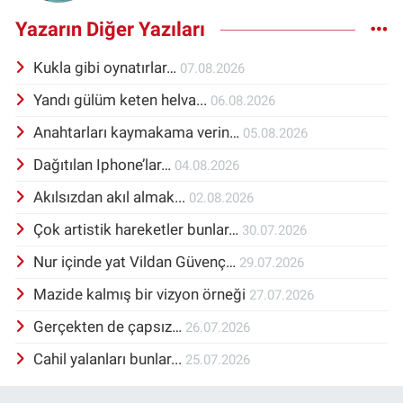
Yazarın Diğer Yazıları
Kukla gibi oynatırlar…
07.08.2026
Yandı gülüm keten helva...
06.08.2026
Anahtarları kaymakama verin…
05.08.2026
Dağıtılan Iphone’lar…
04.08.2026
Akılsızdan akıl almak...
02.08.2026
Çok artistik hareketler bunlar…
30.07.2026
Nur içinde yat Vildan Güvenç…
29.07.2026
Mazide kalmış bir vizyon örneği
27.07.2026
Gerçekten de çapsız…
26.07.2026
Cahil yalanları bunlar...
25.07.2026