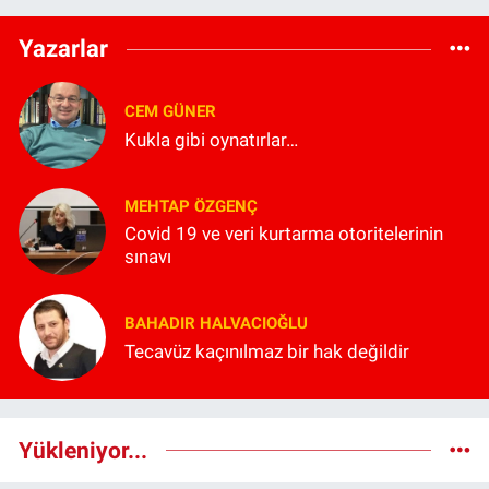
Yazarlar
CEM GÜNER
Kukla gibi oynatırlar…
MEHTAP ÖZGENÇ
Covid 19 ve veri kurtarma otoritelerinin
sınavı
BAHADIR HALVACIOĞLU
Tecavüz kaçınılmaz bir hak değildir
Yükleniyor...