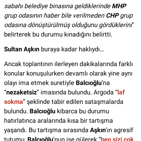
sabahı belediye binasına geldiklerinde
MHP
grup odasının haber bile verilmeden
CHP
grup
odasına dönüştürülmüş olduğunu gördüklerini
"
belirterek bu durumu kınadığını belirtti.
Sultan Aşkın
buraya kadar haklıydı…
Ancak toplantının ilerleyen dakikalarında farklı
konular konuşulurken devamlı olarak yine aynı
olayı ima etmek suretiyle
Balcıoğlu
’na
“
nezaketsiz
” imasında bulundu. Argoda “
laf
sokma
” şeklinde tabir edilen sataşmalarda
bulundu.
Balcıoğlu
kibarca bu durumu
hatırlatınca aralarında kısa bir tartışma
yaşandı. Bu tartışma sırasında
Aşkın
’ın agresif
tutumu,
Balcıoğlu
’nun ise gülerek “
ben sizi çok