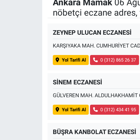
Ankara Mamak
06 Ağu
nöbetçi eczane adres, 
ZEYNEP ULUCAN ECZANESİ
KARŞIYAKA MAH. CUMHURİYET CAD
Yol Tarifi Al
0 (312) 865 26 37
SİNEM ECZANESİ
GÜLVEREN MAH. ALDULHAKHAMİT C
Yol Tarifi Al
0 (312) 434 41 95
BÜŞRA KANBOLAT ECZANESİ