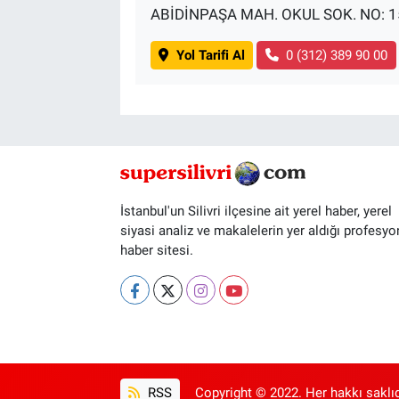
ABİDİNPAŞA MAH. OKUL SOK. NO: 1
Yol Tarifi Al
0 (312) 389 90 00
İstanbul'un Silivri ilçesine ait yerel haber, yerel
siyasi analiz ve makalelerin yer aldığı profesyo
haber sitesi.
RSS
Copyright © 2022. Her hakkı saklıd