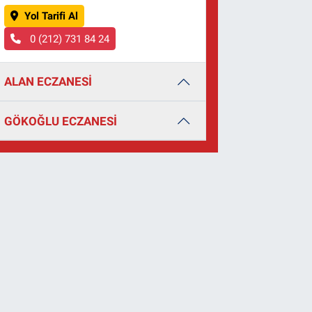
Yol Tarifi Al
0 (212) 731 84 24
ALAN ECZANESİ
GÖKOĞLU ECZANESİ