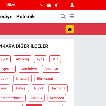
°
Silivri
9
lediye
Polemik
NKARA DIĞER İLÇELER
Akyurt
Altındağ
Ayaş
Bala
Beypazarı
Çamlıdere
Çankaya
Çubuk
Elmadağ
Etimesgut
Evren
Gölbaşı
Güdül
Haymana
Kahramankazan
Kalecik
Keçiören