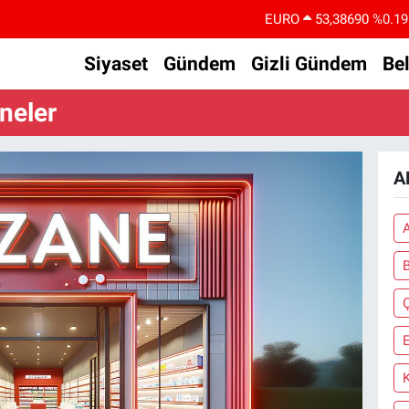
EURO
53,38690
%0.19
STERLİN
61,60380
%0.18
Siyaset
Gündem
Gizli Gündem
Be
G.ALTIN
6862,09000
%0.19
neler
BİST100
14.598,00
%0
BITCOIN
79.591,74
%-1.82
A
DOLAR
45,43620
%0.02