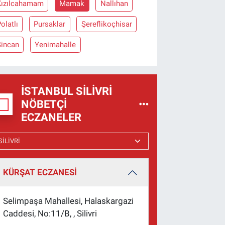
Kızılcahamam
Mamak
Nallıhan
olatlı
Pursaklar
Şereflikoçhisar
Sincan
Yenimahalle
İSTANBUL SILIVRI
NÖBETÇI
ECZANELER
KÜRŞAT ECZANESİ
Selimpaşa Mahallesi, Halaskargazi
Caddesi, No:11/B, , Silivri