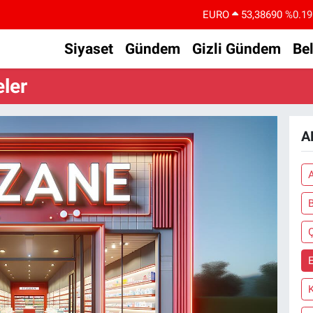
EURO
53,38690
%0.19
STERLİN
61,60380
%0.18
Siyaset
Gündem
Gizli Gündem
Be
G.ALTIN
6862,09000
%0.19
ler
BİST100
14.598,00
%0
BITCOIN
79.591,74
%-1.82
A
DOLAR
45,43620
%0.02