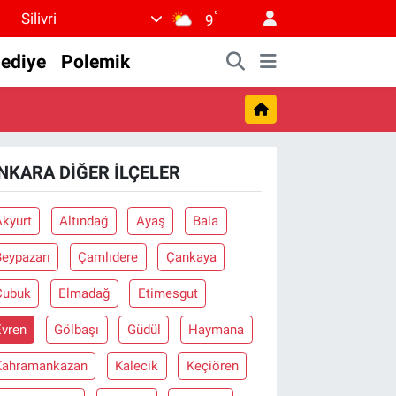
°
Silivri
9
lediye
Polemik
NKARA DIĞER İLÇELER
Akyurt
Altındağ
Ayaş
Bala
Beypazarı
Çamlıdere
Çankaya
Çubuk
Elmadağ
Etimesgut
Evren
Gölbaşı
Güdül
Haymana
Kahramankazan
Kalecik
Keçiören