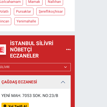
Kızılcahamam
Mamak
Nallıhan
olatlı
Pursaklar
Şereflikoçhisar
Sincan
Yenimahalle
İSTANBUL SILIVRI
NÖBETÇI
ECZANELER
ÇAĞDAŞ ECZANESİ
YENİ MAH. 7053 SOK. NO:23/B
Yol Tarifi Al