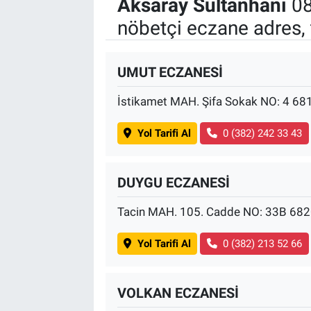
Aksaray Sultanhanı
08
nöbetçi eczane adres, 
UMUT ECZANESİ
İstikamet MAH. Şifa Sokak NO: 4 68
Yol Tarifi Al
0 (382) 242 33 43
DUYGU ECZANESİ
Tacin MAH. 105. Cadde NO: 33B 682
Yol Tarifi Al
0 (382) 213 52 66
VOLKAN ECZANESİ