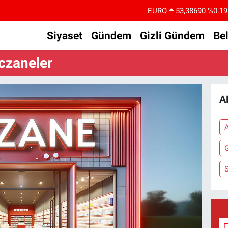
EURO
53,38690
%0.19
STERLİN
61,60380
%0.18
Siyaset
Gündem
Gizli Gündem
Be
G.ALTIN
6862,09000
%0.19
czaneler
BİST100
14.598,00
%0
BITCOIN
79.591,74
%-1.82
A
DOLAR
45,43620
%0.02
G
S