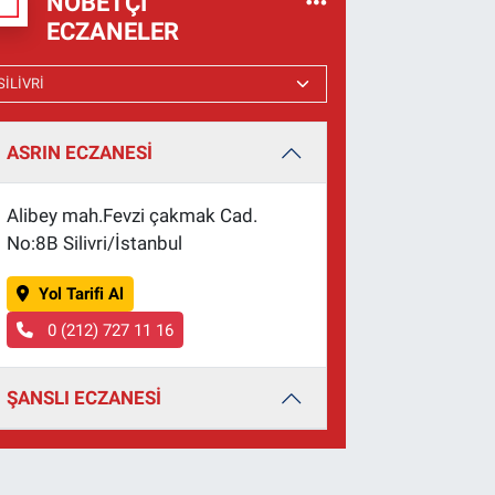
NÖBETÇI
ECZANELER
ASRIN ECZANESİ
Alibey mah.Fevzi çakmak Cad.
No:8B Silivri/İstanbul
Yol Tarifi Al
0 (212) 727 11 16
ŞANSLI ECZANESİ