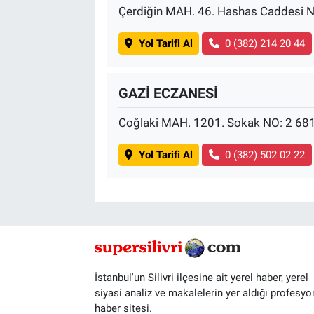
Çerdiğin MAH. 46. Hashas Caddesi 
Yol Tarifi Al
0 (382) 214 20 44
GAZİ ECZANESİ
Coğlaki MAH. 1201. Sokak NO: 2 68
Yol Tarifi Al
0 (382) 502 02 22
İstanbul'un Silivri ilçesine ait yerel haber, yerel
siyasi analiz ve makalelerin yer aldığı profesyo
haber sitesi.