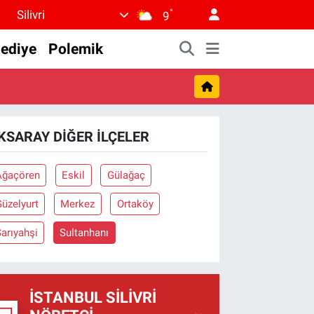
°
Silivri
9
lediye
Polemik
KSARAY DIĞER İLÇELER
Ağaçören
Eskil
Gülağaç
üzelyurt
Merkez
Ortaköy
arıyahşi
Sultanhanı
İSTANBUL SILIVRI