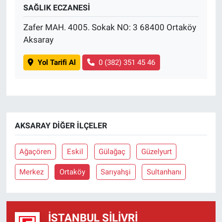
SAĞLIK ECZANESİ
Zafer MAH. 4005. Sokak NO: 3 68400 Ortaköy
Aksaray
Yol Tarifi Al
0 (382) 351 45 46
AKSARAY DIĞER İLÇELER
Ağaçören
Eskil
Gülağaç
Güzelyurt
Merkez
Ortaköy
Sarıyahşi
Sultanhanı
İSTANBUL SILIVRI