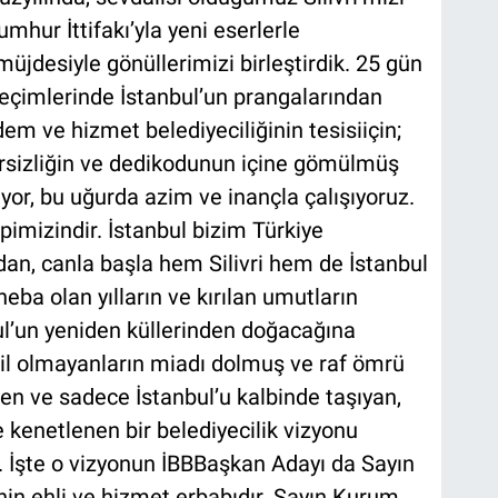
mhur İttifakı’yla yeni eserlerle
üjdesiyle gönüllerimizi birleştirdik. 25 gün
Seçimlerinde İstanbul’un prangalarından
em ve hizmet belediyeciliğinin tesisiiçin;
rsizliğin ve dedikodunun içine gömülmüş
tiyor, bu uğurda azim ve inançla çalışıyoruz.
imizindir. İstanbul bizim Türkiye
an, canla başla hem Silivri hem de İstanbul
 heba olan yılların ve kırılan umutların
bul’un yeniden küllerinden doğacağına
il olmayanların miadı dolmuş ve raf ömrü
en ve sadece İstanbul’u kalbinde taşıyan,
e kenetlenen bir belediyecilik vizyonu
. İşte o vizyonun İBBBaşkan Adayı da Sayın
in ehli ve hizmet erbabıdır. Sayın Kurum