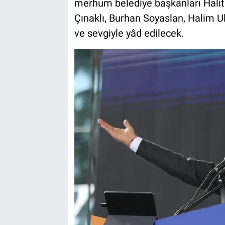
merhum belediye başkanları Halit T
Çınaklı, Burhan Soyaslan, Halim U
ve sevgiyle yâd edilecek.