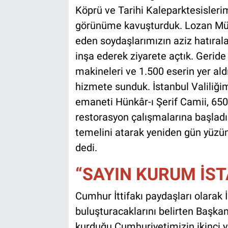
Köprü ve Tarihi Kaleparktesislerim
görünüme kavuşturduk. Lozan Müba
eden soydaşlarımızın aziz hatıral
inşa ederek ziyarete açtık. Geride 
makineleri ve 1.500 eserin yer ald
hizmete sunduk. İstanbul Valiliğim
emaneti Hünkâr-ı Şerif Camii, 650 y
restorasyon çalışmalarına başladı
temelini atarak yeniden gün yüzü
dedi.
“SAYIN KURUM İS
Cumhur İttifakı paydaşları olarak 
buluşturacaklarını belirten Başka
kurduğu Cumhuriyetimizin ikinci yü