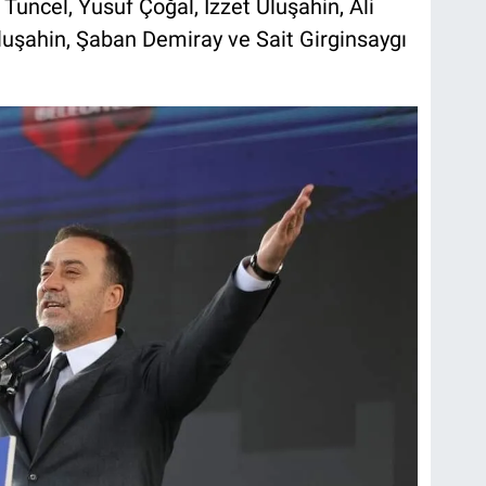
uncel, Yusuf Çoğal, İzzet Uluşahin, Ali
luşahin, Şaban Demiray ve Sait Girginsaygı