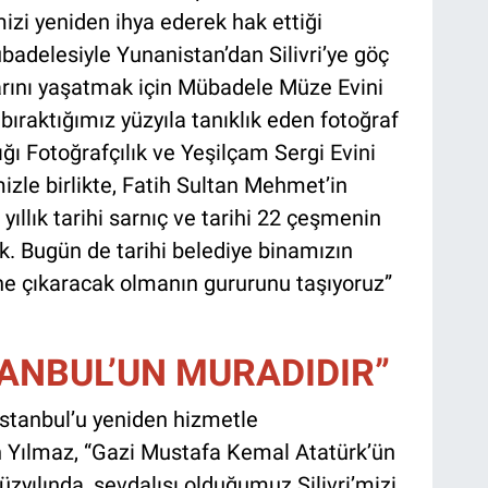
izi yeniden ihya ederek hak ettiği
delesiyle Yunanistan’dan Silivri’ye göç
arını yaşatmak için Mübadele Müze Evini
bıraktığımız yüzyıla tanıklık eden fotoğraf
ığı Fotoğrafçılık ve Yeşilçam Sergi Evini
izle birlikte, Fatih Sultan Mehmet’in
ıllık tarihi sarnıç ve tarihi 22 çeşmenin
k. Bugün de tarihi belediye binamızın
ne çıkaracak olmanın gururunu taşıyoruz”
TANBUL’UN MURADIDIR”
İstanbul’u yeniden hizmetle
n Yılmaz, “Gazi Mustafa Kemal Atatürk’ün
zyılında, sevdalısı olduğumuz Silivri’mizi