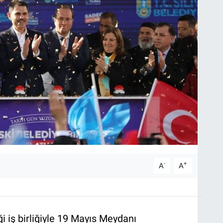
-
+
A
A
iği iş birliğiyle 19 Mayıs Meydanı