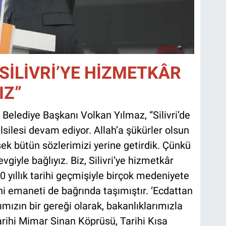
SİLİVRİ’YE HİZMETKÂR
IZ”
Belediye Başkanı Volkan Yılmaz, “Silivri’de
lsilesi devam ediyor. Allah’a şükürler olsun
ysek bütün sözlerimizi yerine getirdik. Çünkü
evgiyle bağlıyız. Biz, Silivri’ye hizmetkâr
00 yıllık tarihi geçmişiyle birçok medeniyete
ihi emaneti de bağrında taşımıştır. ‘Ecdattan
mızın bir gereği olarak, bakanlıklarımızla
 tarihi Mimar Sinan Köprüsü, Tarihi Kısa