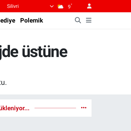
°
Silivri
9
lediye
Polemik
jde üstüne
tu.
ükleniyor...