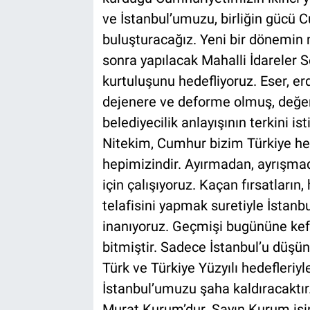
ve İstanbul’umuzu, birliğin gücü Cu
buluşturacağız. Yeni bir dönemin m
sonra yapılacak Mahalli İdareler 
kurtuluşunu hedefliyoruz. Eser, erd
dejenere ve deforme olmuş, değe
belediyecilik anlayışının terkini is
Nitekim, Cumhur bizim Türkiye hep
hepimizindir. Ayırmadan, ayrışmad
için çalışıyoruz. Kaçan fırsatların,
telafisini yapmak suretiyle İstan
inanıyoruz. Geçmişi bugününe kef
bitmiştir. Sadece İstanbul’u düşün
Türk ve Türkiye Yüzyılı hedefleriyl
İstanbul’umuzu şaha kaldıracaktır
Murat Kurum’dur. Sayın Kurum işin