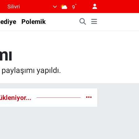
°
Silivri
9
lediye
Polemik
mı
aylaşımı yapıldı.
ükleniyor...