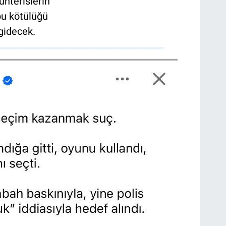
uhterislerin
bu kötülüğü
 gidecek.