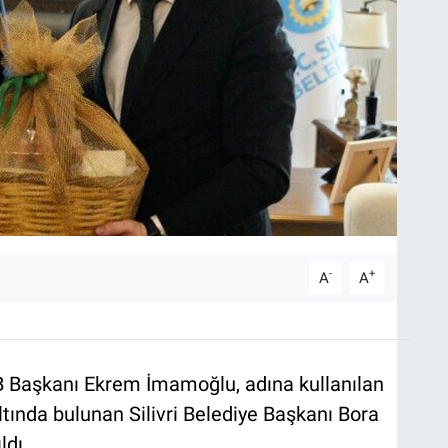
-
+
A
A
 Başkanı Ekrem İmamoğlu, adına kullanılan
ında bulunan Silivri Belediye Başkanı Bora
ldı.