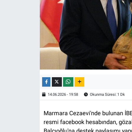
14.06.2026 - 19:58
Okunma Süresi: 1 Dk
Marmara Cezaevi'nde bulunan İBB
resmi facebook hesabından, gözalt
Balcıoğlu'na destek paylaşımı yapı