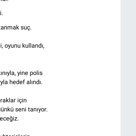
i.
azanmak suç.
i, oyunu kullandı,
ınıyla, yine polis
ıyla hedef alındı.
aklar için
çünkü seni tanıyor.
eceğiz.