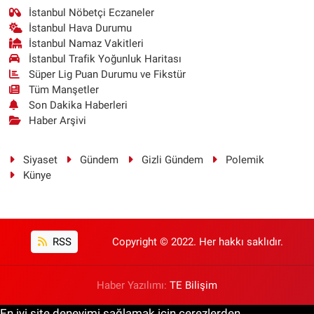
İstanbul Nöbetçi Eczaneler
İstanbul Hava Durumu
İstanbul Namaz Vakitleri
İstanbul Trafik Yoğunluk Haritası
Süper Lig Puan Durumu ve Fikstür
Tüm Manşetler
Son Dakika Haberleri
Haber Arşivi
Siyaset
Gündem
Gizli Gündem
Polemik
Künye
RSS
Copyright © 2022. Her hakkı saklıdır.
Haber Yazılımı:
TE Bilişim
En iyi site deneyimi sağlamak için çerezlerden