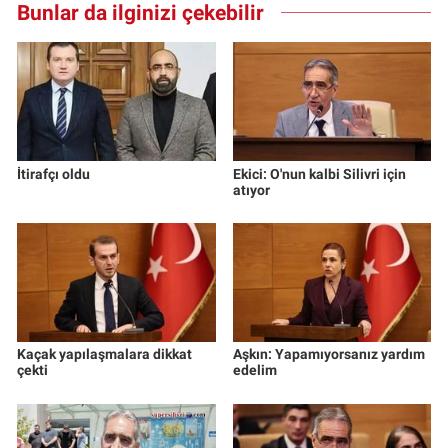
Bunlar da ilginizi çekebilir
İtirafçı oldu
Ekici: O'nun kalbi Silivri için
atıyor
Kaçak yapılaşmalara dikkat
Aşkın: Yapamıyorsanız yardım
çekti
edelim