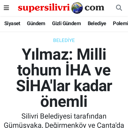
Siyaset
İstanbul Nöbetçi Eczaneler
Siyaset
Gündem
Gizli Gündem
Belediye
Polem
Gündem
İstanbul Hava Durumu
BELEDIYE
Yılmaz: Milli
Gizli Gündem
İstanbul Namaz Vakitleri
tohum İHA ve
Belediye
İstanbul Trafik Yoğunluk Haritası
SİHA'lar kadar
Polemik
Süper Lig Puan Durumu ve Fikstür
Tüm Manşetler
önemli
Son Dakika Haberleri
Silivri Belediyesi tarafından
Haber Arşivi
Gümüşyaka, Değirmenköy ve Çanta'da