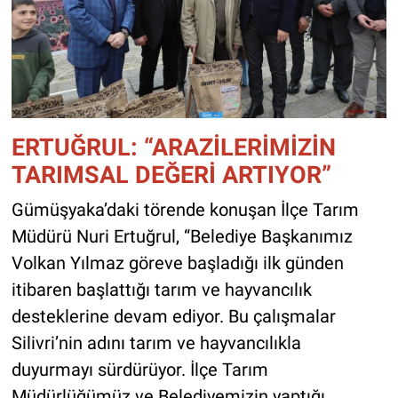
ERTUĞRUL: “ARAZİLERİMİZİN
TARIMSAL DEĞERİ ARTIYOR”
Gümüşyaka’daki törende konuşan İlçe Tarım
Müdürü Nuri Ertuğrul, “Belediye Başkanımız
Volkan Yılmaz göreve başladığı ilk günden
itibaren başlattığı tarım ve hayvancılık
desteklerine devam ediyor. Bu çalışmalar
Silivri’nin adını tarım ve hayvancılıkla
duyurmayı sürdürüyor. İlçe Tarım
Müdürlüğümüz ve Belediyemizin yaptığı