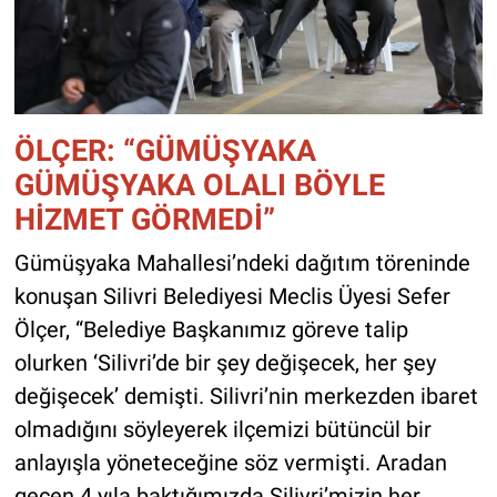
ÖLÇER: “GÜMÜŞYAKA
GÜMÜŞYAKA OLALI BÖYLE
HİZMET GÖRMEDİ”
Gümüşyaka Mahallesi’ndeki dağıtım töreninde
konuşan Silivri Belediyesi Meclis Üyesi Sefer
Ölçer, “Belediye Başkanımız göreve talip
olurken ‘Silivri’de bir şey değişecek, her şey
değişecek’ demişti. Silivri’nin merkezden ibaret
olmadığını söyleyerek ilçemizi bütüncül bir
anlayışla yöneteceğine söz vermişti. Aradan
geçen 4 yıla baktığımızda Silivri’mizin her