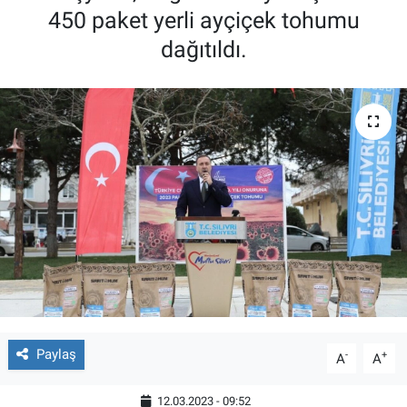
450 paket yerli ayçiçek tohumu
dağıtıldı.
Paylaş
-
+
A
A
12.03.2023 - 09:52