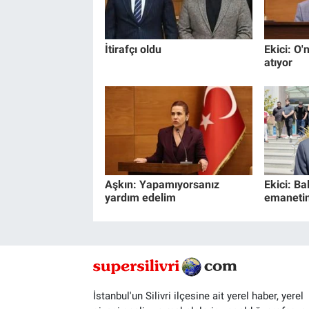
İtirafçı oldu
Ekici: O'n
atıyor
Aşkın: Yapamıyorsanız
Ekici: Ba
yardım edelim
emanetin
İstanbul'un Silivri ilçesine ait yerel haber, yerel