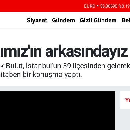
EURO
53,38690
%0.19
STERLİN
61,60380
%0.18
Siyaset
Gündem
Gizli Gündem
Be
G.ALTIN
6862,09000
%0.19
BİST100
14.598,00
%0
ımız'ın arkasındayız
BITCOIN
79.591,74
%-1.82
DOLAR
45,43620
%0.02
k Bulut, İstanbul'un 39 ilçesinden gelerek 
hitaben bir konuşma yaptı.
Y