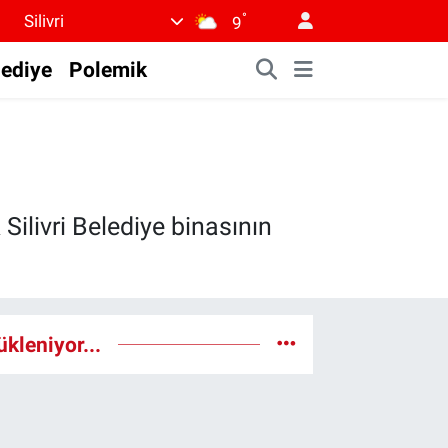
°
Silivri
9
lediye
Polemik
Silivri Belediye binasının
ükleniyor...