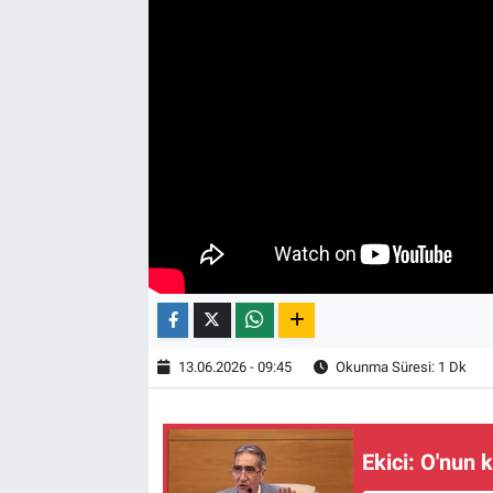
13.06.2026 - 09:45
Okunma Süresi: 1 Dk
Ekici: O'nun ka