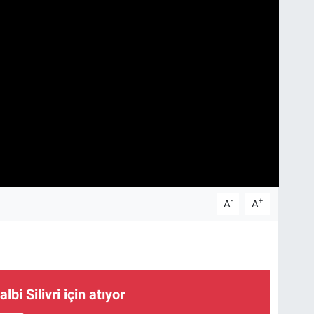
-
+
A
A
lbi Silivri için atıyor