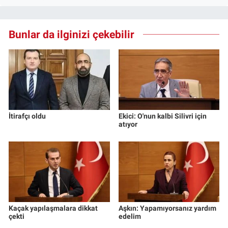
Bunlar da ilginizi çekebilir
İtirafçı oldu
Ekici: O'nun kalbi Silivri için
atıyor
Kaçak yapılaşmalara dikkat
Aşkın: Yapamıyorsanız yardım
çekti
edelim