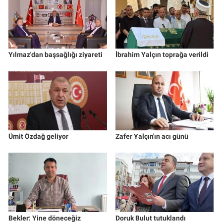
Yılmaz'dan başsağlığı ziyareti
İbrahim Yalçın toprağa verildi
Ümit Özdağ geliyor
Zafer Yalçın'ın acı günü
Bekler: Yine döneceğiz
Doruk Bulut tutuklandı