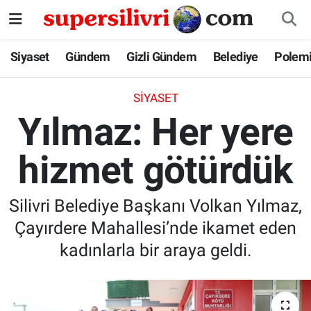
Siyaset
İstanbul Nöbetçi Eczaneler
Siyaset
Gündem
Gizli Gündem
Belediye
Polem
Gündem
İstanbul Hava Durumu
SIYASET
Yılmaz: Her yere
Gizli Gündem
İstanbul Namaz Vakitleri
hizmet götürdük
Belediye
İstanbul Trafik Yoğunluk Haritası
Polemik
Süper Lig Puan Durumu ve Fikstür
Silivri Belediye Başkanı Volkan Yılmaz,
Çayırdere Mahallesi’nde ikamet eden
Tüm Manşetler
kadınlarla bir araya geldi.
Son Dakika Haberleri
Haber Arşivi