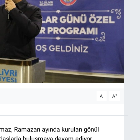
-
+
A
A
ılmaz, Ramazan ayında kurulan gönül
ndaşlarla buluşmaya devam ediyor.