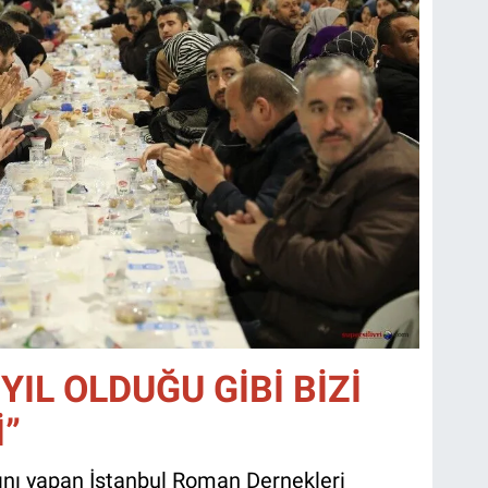
IL OLDUĞU GİBİ BİZİ
İ”
ını yapan İstanbul Roman Dernekleri