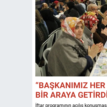
“BAŞKANIMIZ HER Y
BİR ARAYA GETİRD
İftar programının açılış konuşmas