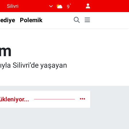
°
Silivri
9
lediye
Polemik
ım
yla Silivri’de yaşayan
ükleniyor...