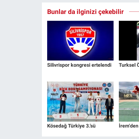
Bunlar da ilginizi çekebilir
Silivrispor kongresi ertelendi
Turksel Ö
Kösedağ Türkiye 3.’sü
İrem'den