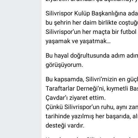
Silivrispor Kulüp Başkanlığına ada
bu şehrin her daim birlikte coştuğ
Silivrispor’un her maçta bir futbo
yaşamak ve yaşatmak…
Bu hayal doğrultusunda adım adım 
görüşüyorum.
Bu kapsamda, Silivri’mizin en güç
Taraftarlar Derneği’ni, kıymetli B
Çavdar’ı ziyaret ettim.
Çünkü Silivrispor’un ruhu, aynı za
tarihinde yazılmış her başarıda, alı
desteği vardır.