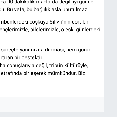
zca 90 dakikalık maçlarda değil, iyi günde
. Bu vefa, bu bağlılık asla unutulmaz.
ibünlerdeki coşkuyu Silivri’nin dört bir
ençlerimizle, ailelerimizle, o eski günlerdeki
u süreçte yanımızda durması, hem gurur
ıran bir destektir.
a sonuçlarıyla değil, tribün kültürüyle,
l etrafında birleşerek mümkündür. Biz