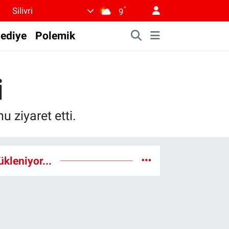
°
Silivri
9
lediye
Polemik
i
 ziyaret etti.
ükleniyor...