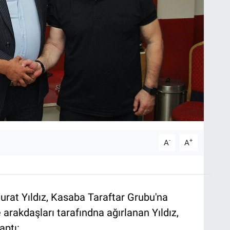
-
+
A
A
urat Yıldız, Kasaba Taraftar Grubu'na
 arakdaşları tarafındna ağırlanan Yıldız,
aptı: