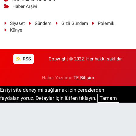
Haber Arşivi
Siyaset
Gündem
Gizli Gündem
Polemik
Künye
RSS
Copyright © 2022. Her hakkı saklıdır.
Haber Yazılımı:
TE Bilişim
En iyi site deneyimi sağlamak için çerezlerden
faydalanıyoruz. Detaylar için lütfen tıklayın.
Tamam