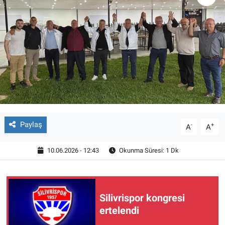
Paylaş
-
+
A
A
10.06.2026 - 12:43
Okunma Süresi: 1 Dk
Silivrispor kongresi
ertelendi