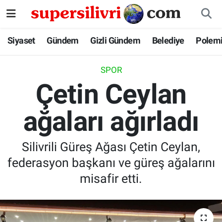
Siyaset
İstanbul Nöbetçi Eczaneler
Siyaset
Gündem
Gizli Gündem
Belediye
Polem
Gündem
İstanbul Hava Durumu
SPOR
Çetin Ceylan
Gizli Gündem
İstanbul Namaz Vakitleri
ağaları ağırladı
Belediye
İstanbul Trafik Yoğunluk Haritası
Polemik
Süper Lig Puan Durumu ve Fikstür
Silivrili Güreş Ağası Çetin Ceylan,
federasyon başkanı ve güreş ağalarını
Tüm Manşetler
misafir etti.
Son Dakika Haberleri
Haber Arşivi