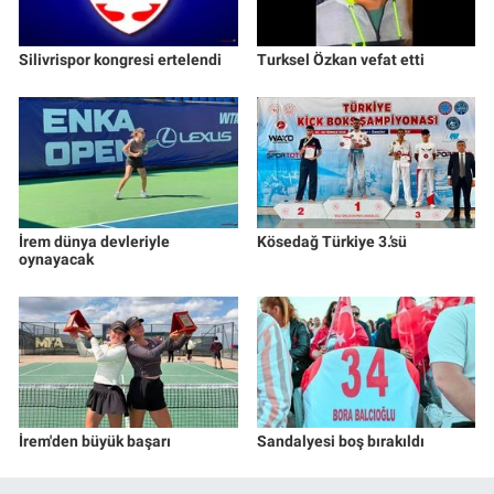
Silivrispor kongresi ertelendi
Turksel Özkan vefat etti
İrem dünya devleriyle
Kösedağ Türkiye 3.’sü
oynayacak
İrem'den büyük başarı
Sandalyesi boş bırakıldı