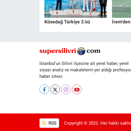
Kösedağ Türkiye 3.’sü
İrem'den
İstanbul'un Silivri ilçesine ait yerel haber, yerel
siyasi analiz ve makalelerin yer aldığı profesyo
haber sitesi.
RSS
Copyright © 2022. Her hakkı saklıd