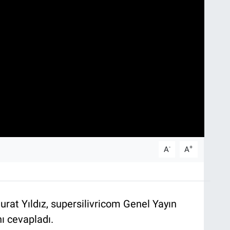
-
+
A
A
rat Yıldız, supersilivricom Genel Yayın
ı cevapladı.