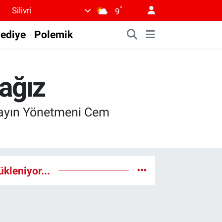
°
Silivri
9
lediye
Polemik
cağız
 Yayın Yönetmeni Cem
ükleniyor...