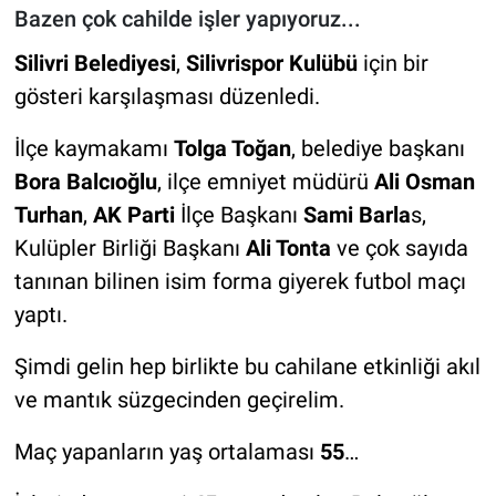
Bazen çok cahilde işler yapıyoruz...
Silivri Belediyesi
,
Silivrispor Kulübü
için bir
gösteri karşılaşması düzenledi.
İlçe kaymakamı
Tolga Toğan
, belediye başkanı
Bora Balcıoğlu
, ilçe emniyet müdürü
Ali Osman
Turhan
,
AK Parti
İlçe Başkanı
Sami Barla
s,
Kulüpler Birliği Başkanı
Ali Tonta
ve çok sayıda
tanınan bilinen isim forma giyerek futbol maçı
yaptı.
Şimdi gelin hep birlikte bu cahilane etkinliği akıl
ve mantık süzgecinden geçirelim.
Maç yapanların yaş ortalaması
55
…