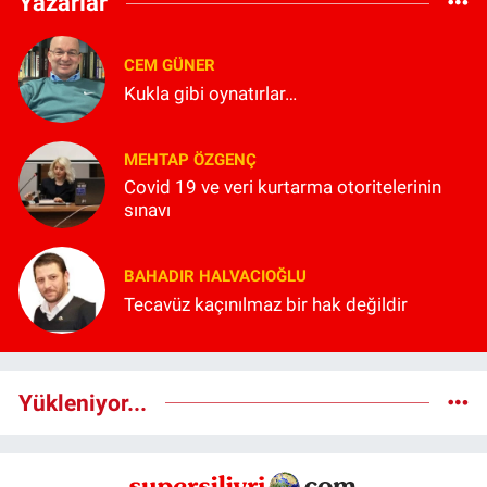
Yazarlar
CEM GÜNER
Kukla gibi oynatırlar…
MEHTAP ÖZGENÇ
Covid 19 ve veri kurtarma otoritelerinin
sınavı
BAHADIR HALVACIOĞLU
Tecavüz kaçınılmaz bir hak değildir
Yükleniyor...