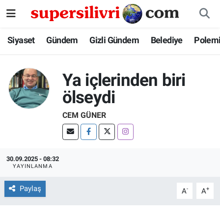
Siyaset
İstanbul Nöbetçi Eczaneler
Siyaset
Gündem
Gizli Gündem
Belediye
Polem
Gündem
İstanbul Hava Durumu
Ya içlerinden biri
Gizli Gündem
İstanbul Namaz Vakitleri
ölseydi
Belediye
İstanbul Trafik Yoğunluk Haritası
CEM GÜNER
Polemik
Süper Lig Puan Durumu ve Fikstür
30.09.2025 - 08:32
Tüm Manşetler
YAYINLANMA
Son Dakika Haberleri
Paylaş
-
+
A
A
Haber Arşivi