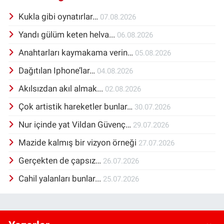
Kukla gibi oynatırlar…
07.08.2026
Yandı gülüm keten helva...
06.08.2026
Anahtarları kaymakama verin…
05.08.2026
Dağıtılan Iphone’lar…
04.08.2026
Akılsızdan akıl almak...
02.08.2026
Çok artistik hareketler bunlar…
30.07.2026
Nur içinde yat Vildan Güvenç…
29.07.2026
Mazide kalmış bir vizyon örneği
27.07.2026
Gerçekten de çapsız…
26.07.2026
Cahil yalanları bunlar...
25.07.2026