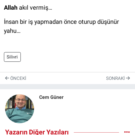
Allah
akıl vermiş…
İnsan bir iş yapmadan önce oturup düşünür
yahu…
Silivri
ÖNCEKI
SONRAKI
Cem Güner
Yazarın Diğer Yazıları