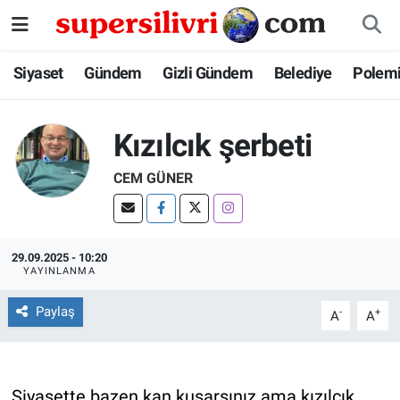
Siyaset
İstanbul Nöbetçi Eczaneler
Siyaset
Gündem
Gizli Gündem
Belediye
Polem
Gündem
İstanbul Hava Durumu
Kızılcık şerbeti
Gizli Gündem
İstanbul Namaz Vakitleri
CEM GÜNER
Belediye
İstanbul Trafik Yoğunluk Haritası
Polemik
Süper Lig Puan Durumu ve Fikstür
29.09.2025 - 10:20
YAYINLANMA
Tüm Manşetler
Paylaş
-
+
A
A
Son Dakika Haberleri
Haber Arşivi
Siyasette bazen kan kusarsınız ama kızılcık