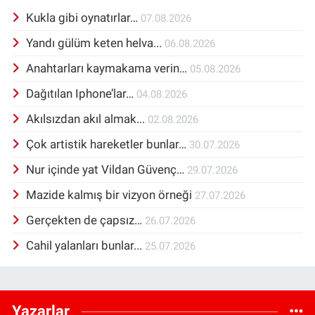
Kukla gibi oynatırlar…
07.08.2026
Yandı gülüm keten helva...
06.08.2026
Anahtarları kaymakama verin…
05.08.2026
Dağıtılan Iphone’lar…
04.08.2026
Akılsızdan akıl almak...
02.08.2026
Çok artistik hareketler bunlar…
30.07.2026
Nur içinde yat Vildan Güvenç…
29.07.2026
Mazide kalmış bir vizyon örneği
27.07.2026
Gerçekten de çapsız…
26.07.2026
Cahil yalanları bunlar...
25.07.2026
Yazarlar