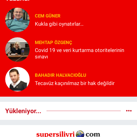
CEM GÜNER
Kukla gibi oynatırlar…
MEHTAP ÖZGENÇ
Covid 19 ve veri kurtarma otoritelerinin
sınavı
BAHADIR HALVACIOĞLU
Tecavüz kaçınılmaz bir hak değildir
Yükleniyor...