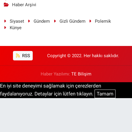
Haber Arşivi
Siyaset
Gündem
Gizli Gündem
Polemik
Künye
RSS
Copyright © 2022. Her hakkı saklıdır.
Haber Yazılımı:
TE Bilişim
En iyi site deneyimi sağlamak için çerezlerden
faydalanıyoruz. Detaylar için lütfen tıklayın.
Tamam