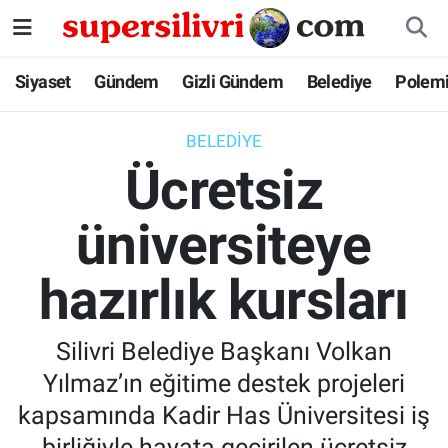
Siyaset
İstanbul Nöbetçi Eczaneler
Siyaset
Gündem
Gizli Gündem
Belediye
Polem
Gündem
İstanbul Hava Durumu
BELEDIYE
Ücretsiz
Gizli Gündem
İstanbul Namaz Vakitleri
üniversiteye
Belediye
İstanbul Trafik Yoğunluk Haritası
hazırlık kursları
Polemik
Süper Lig Puan Durumu ve Fikstür
Tüm Manşetler
Silivri Belediye Başkanı Volkan
Yılmaz’ın eğitime destek projeleri
Son Dakika Haberleri
kapsamında Kadir Has Üniversitesi iş
Haber Arşivi
birliğiyle hayata geçirilen ücretsiz