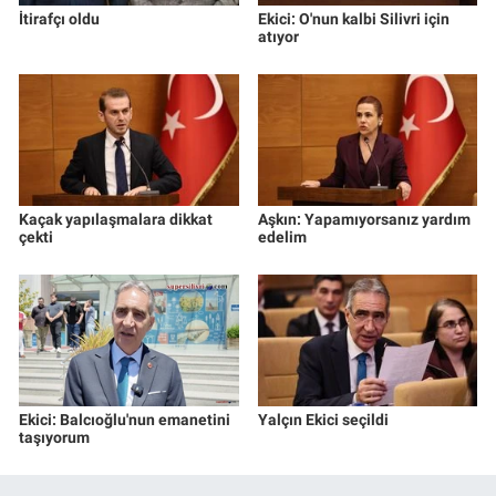
İtirafçı oldu
Ekici: O'nun kalbi Silivri için
atıyor
Kaçak yapılaşmalara dikkat
Aşkın: Yapamıyorsanız yardım
çekti
edelim
Ekici: Balcıoğlu'nun emanetini
Yalçın Ekici seçildi
taşıyorum