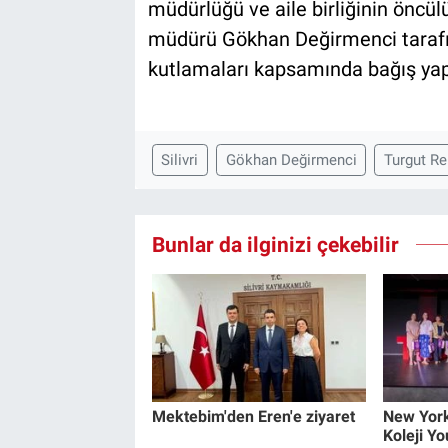
müdürlüğü ve aile birliğinin öncü
müdürü Gökhan Değirmenci taraf
kutlamaları kapsamında bağış yapa
Silivri
Gökhan Değirmenci
Turgut Re
Bunlar da ilginizi çekebilir
Mektebim'den Eren'e ziyaret
New York
Koleji Y