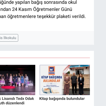
lüğünde yapılan bağış sonrasında okul
ından 24 Kasım Öğretmenler Günü
n öğretmenlere teşekkür plaketi verildi.
is İlkokulu
 Lisanslı Tedx Odak
Kitap bağışında bulundular
outh düzenlendi