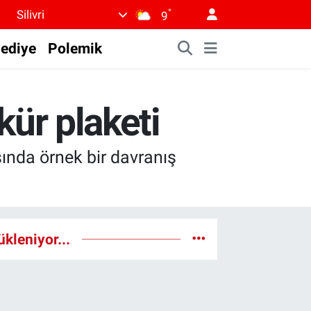
°
Silivri
9
lediye
Polemik
ür plaketi
ında örnek bir davranış
ükleniyor...