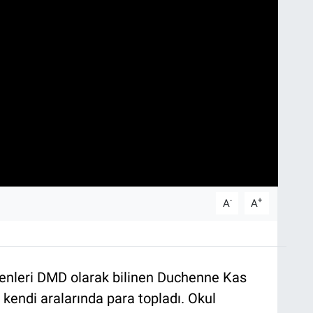
-
+
A
A
tmenleri DMD olarak bilinen Duchenne Kas
n kendi aralarında para topladı. Okul