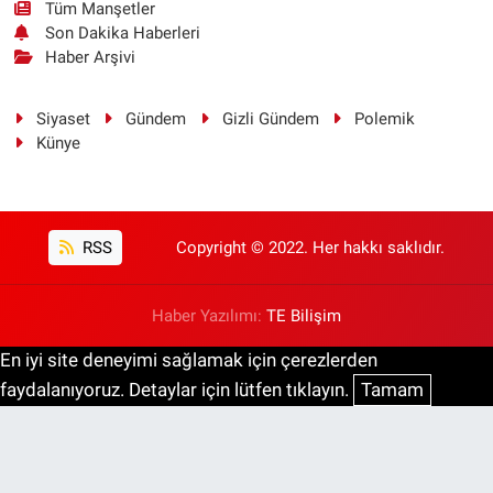
Tüm Manşetler
Son Dakika Haberleri
Haber Arşivi
Siyaset
Gündem
Gizli Gündem
Polemik
Künye
RSS
Copyright © 2022. Her hakkı saklıdır.
Haber Yazılımı:
TE Bilişim
En iyi site deneyimi sağlamak için çerezlerden
faydalanıyoruz. Detaylar için lütfen tıklayın.
Tamam