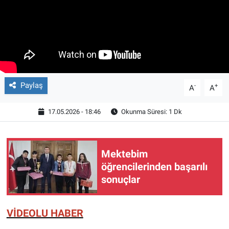
Paylaş
-
+
A
A
17.05.2026 - 18:46
Okunma Süresi: 1 Dk
Mektebim
öğrencilerinden başarılı
sonuçlar
VİDEOLU HABER