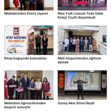
Mektebim'den Eren'e ziyaret
New York Lisanslı Tedx Odak
Koleji Youth düzenlendi
Kitap bağışında bulundular
Mali müşavirlerden eğitime
destek
Mektebim öğrencilerinden
Sunay Akın Silivri'deydi
başarılı sonuçlar