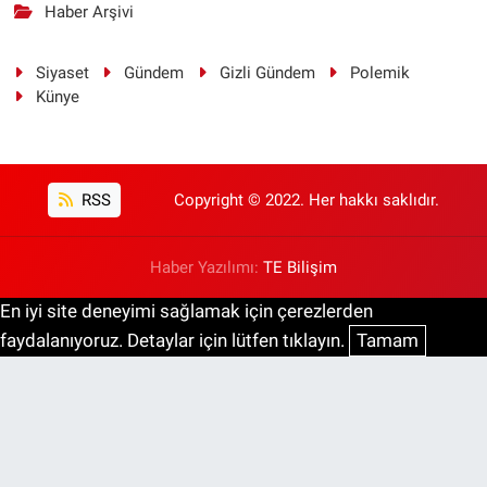
Haber Arşivi
Siyaset
Gündem
Gizli Gündem
Polemik
Künye
RSS
Copyright © 2022. Her hakkı saklıdır.
Haber Yazılımı:
TE Bilişim
En iyi site deneyimi sağlamak için çerezlerden
faydalanıyoruz. Detaylar için lütfen tıklayın.
Tamam