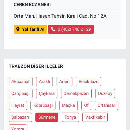
CEREN ECZANESİ
Orta Mah. Hasan Tahsin Kırali Cad. No:12A
Yol Tarifi Al
0 (462) 746 21 29
TRABZON DIĞER İLÇELER
Akçaabat
Araklı
Arsin
Beşikdüzü
Çarşıbaşı
Çaykara
Dernekpazarı
Düzköy
Hayrat
Köprübaşı
Maçka
Of
Ortahisar
Şalpazarı
Sürmene
Tonya
Vakfıkebir
Yomra